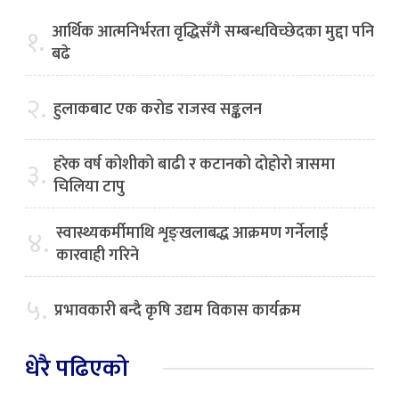
आर्थिक आत्मनिर्भरता वृद्धिसँगै सम्बन्धविच्छेदका मुद्दा पनि
१.
बढे
२.
हुलाकबाट एक करोड राजस्व सङ्कलन
हरेक वर्ष कोशीको बाढी र कटानको दोहोरो त्रासमा
३.
चिलिया टापु
स्वास्थ्यकर्मीमाथि शृङ्खलाबद्ध आक्रमण गर्नेलाई
४.
कारवाही गरिने
५.
प्रभावकारी बन्दै कृषि उद्यम विकास कार्यक्रम
धेरै पढिएको