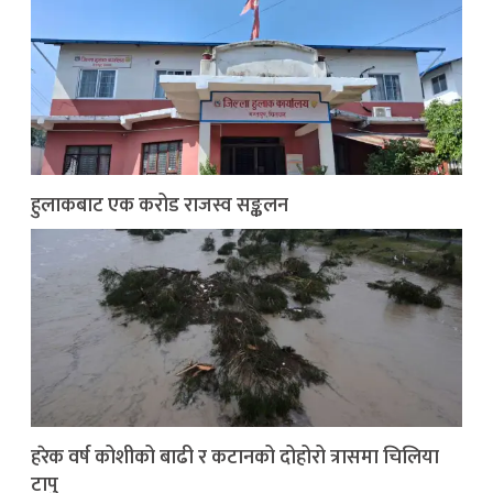
हुलाकबाट एक करोड राजस्व सङ्कलन
हरेक वर्ष कोशीको बाढी र कटानको दोहोरो त्रासमा चिलिया
टापु