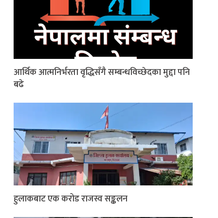
आर्थिक आत्मनिर्भरता वृद्धिसँगै सम्बन्धविच्छेदका मुद्दा पनि
बढे
हुलाकबाट एक करोड राजस्व सङ्कलन