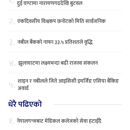
दुई घण्टामा नारायणगढदेखि बुटवल
२.
एकदिवसीय विश्वकप छनोटको मिति सार्वजनिक
३.
नबील बैंकको नाफा ३३.५ प्रतिशतले वृद्धि
४.
झुलाघाटमा लक्ष्यभन्दा बढी राजस्व संकलन
शाइन र नबीलले जिते आइसिसी इमर्जिङ एसिया बैंकिङ
५.
अवार्ड
धेरै पढिएको
१.
नेपालगन्जबाट मेडिकल कलेजको सेवा हटाइँदै