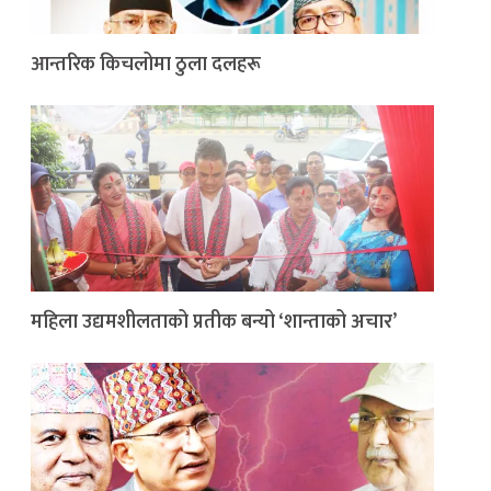
आन्तरिक किचलोमा ठुला दलहरू
महिला उद्यमशीलताको प्रतीक बन्यो ‘शान्ताको अचार’