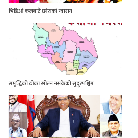
भिडिओ कलबाटै छोराको न्वारान
समृद्धिको ढोका खोल्न नसकेको सुदूरपश्चिम