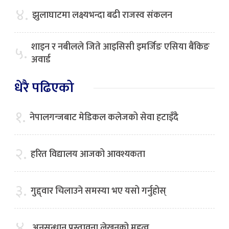
४.
झुलाघाटमा लक्ष्यभन्दा बढी राजस्व संकलन
शाइन र नबीलले जिते आइसिसी इमर्जिङ एसिया बैंकिङ
५.
अवार्ड
धेरै पढिएको
१.
नेपालगन्जबाट मेडिकल कलेजको सेवा हटाइँदै
२.
हरित विद्यालय आजको आवश्यकता
३.
गुद्द्वार चिलाउने समस्या भए यसो गर्नुहोस्
४.
अनुसन्धान प्रस्तावना लेखनको महत्व