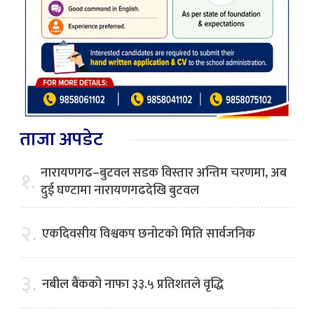
ताजा अपडेट
नारायणगढ–बुटवल सडक विस्तार अन्तिम चरणमा, अब
१.
दुई घण्टामा नारायणगढदेखि बुटवल
२.
एकदिवसीय विश्वकप छनोटको मिति सार्वजनिक
३.
नबील बैंकको नाफा ३३.५ प्रतिशतले वृद्धि