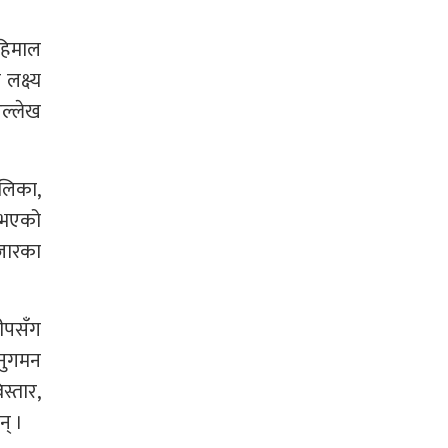
हिमाल
लक्ष्य
उल्लेख
लिका,
े भएको
औजारका
ीपसँग
अनुगमन
िस्तार,
न् ।