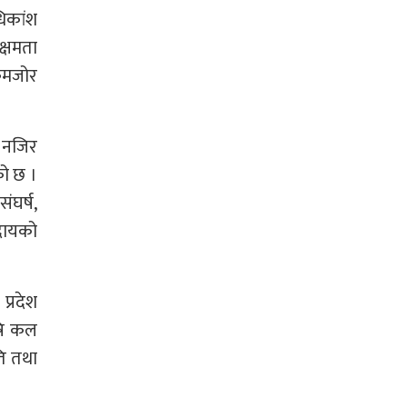
धिकांश
्षमता
 कमजोर
ख नजिर
एको छ ।
ंघर्ष,
दायको
प्रदेश
ृषि कल
ति तथा