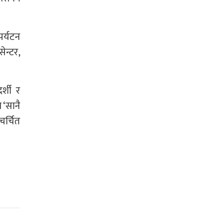
पर्यटन
ेन्टर,
र्शी र
 ‘सानै
चर्चित