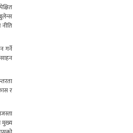
ेक्षित
ुलेन्स
स नीति
 गर्ने
त्साहन
न्तरता
िकास र
बजस्ता
 मुख्य
आवासको