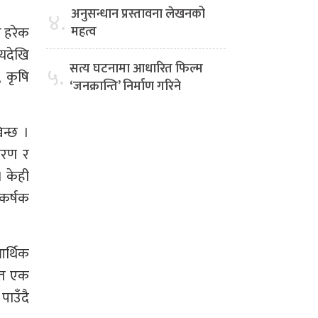
अनुसन्धान प्रस्तावना लेखनको
४.
महत्व
े हरेक
्यदेखि
सत्य घटनामा आधारित फिल्म
५.
, कृषि
‘जनक्रान्ति’ निर्माण गरिने
िन्छ ।
ीकरण र
। केही
कर्षक
आर्थिक
िगत एक
पाउँदै