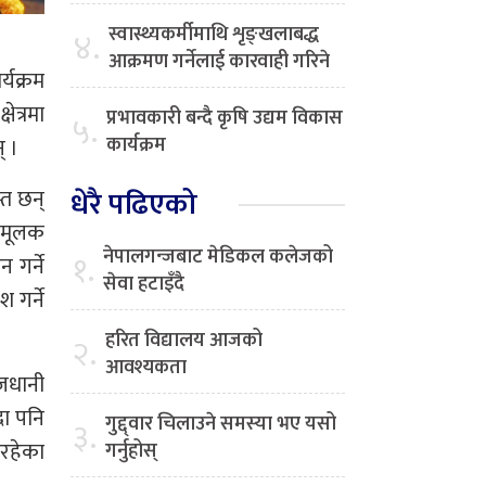
स्वास्थ्यकर्मीमाथि शृङ्खलाबद्ध
४.
आक्रमण गर्नेलाई कारवाही गरिने
यक्रम
षेत्रमा
प्रभावकारी बन्दै कृषि उद्यम विकास
५.
कार्यक्रम
् ।
धेरै पढिएको
्त छन्
दनमूलक
नेपालगन्जबाट मेडिकल कलेजको
१.
 गर्ने
सेवा हटाइँदै
 गर्ने
हरित विद्यालय आजको
२.
आवश्यकता
ाजधानी
दा पनि
गुद्द्वार चिलाउने समस्या भए यसो
३.
इरहेका
गर्नुहोस्