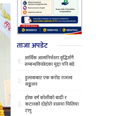
ताजा अपडेट
आर्थिक आत्मनिर्भरता वृद्धिसँगै
१.
सम्बन्धविच्छेदका मुद्दा पनि बढे
हुलाकबाट एक करोड राजस्व
२.
सङ्कलन
हरेक वर्ष कोशीको बाढी र
३.
कटानको दोहोरो त्रासमा चिलिया
टापु