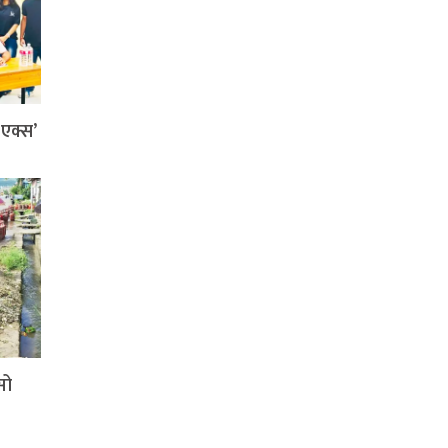
ी एक्स’
सो