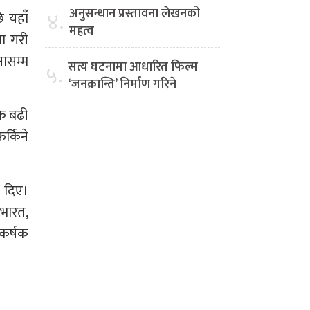
अनुसन्धान प्रस्तावना लेखनको
४.
ि यहाँ
महत्व
ा गरी
नासम्म
सत्य घटनामा आधारित फिल्म
५.
‘जनक्रान्ति’ निर्माण गरिने
टक बढी
्किने
ी दिए।
भारत,
आकर्षक