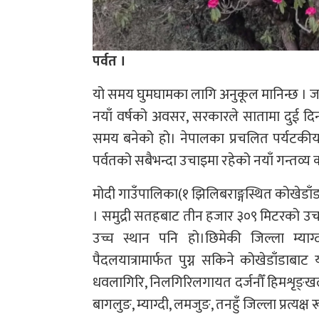
पर्वत ।
यो समय घुमघामका लागि अनुकूल मानिन्छ । जत
नयाँ वर्षको अवसर, सरकारले सातामा दुई दि
समय बनेको हो। नेपालका प्रचलित पर्यटकीय 
पर्वतको सबैभन्दा उचाइमा रहेको नयाँ गन्तव्य कोख
मोदी गाउँपालिका(१ झिलिबराङ्गस्थित कोखेडाँ
। समुद्री सतहबाट तीन हजार ३०९ मिटरको उचा
उच्च स्थान पनि हो।छिमेकी जिल्ला म्याग
पैदलयात्रामार्फत पुग्न सकिने कोखेडाँडाबाट यतिबे
धवलागिरि, निलगिरिलगायत दर्जनौँ हिमशृङ्खल
बागलुङ, म्याग्दी, लमजुङ, तनहुँ जिल्ला प्रत्यक्ष