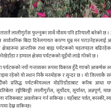
ाततै लालीगुराँस फुल्नुका साथै मौसम पनि हरियाली बनेको छ ।
न सार्वजनिक बिदा दिनेलगायत कारण घुम्न मन पराउनेहरूलाई 
क्षेत्रहरूमा आन्तरिक तथा बाह्य पर्यटकको चहलपहल बढिरहेक
ेडाँडा र हम्पाल क्षेत्रमा पर्यटकको घुइँचो लाग्ने गरेको छ ।
डा पर्यटकको नयाँ गन्तव्यका रूपमा विकास हुँदै गएको आकर्षक स्
इमा रहेको यो स्थान निकै मनमोहक र सुन्दर छ । यो जिल्लाकै सब
्दीको प्रसिद्ध पर्यटकीयस्थल मोहोरेडाँडाबाट करिब आधा घण
ला रङ्गीबिरङ्गी लालीगुराँस, सूर्योदय, सूर्यास्त, अन्नपूर्ण, माछापु
ा नजिकबाट अवलोकन गर्न सकिन्छ । यहाँबाट पर्वत, कास्की, स्य
 रूपमा देख्न सकिन्छ।