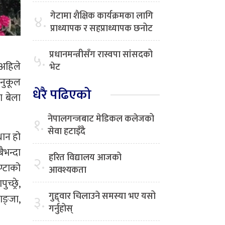
गेटामा शैक्षिक कार्यक्रमका लागि
४.
प्राध्यापक र सहप्राध्यापक छनोट
प्रधानमन्त्रीसँग रास्वपा सांसदको
५.
 अहिले
भेट
अनुकूल
धेरै पढिएको
ा बेला
नेपालगन्जबाट मेडिकल कलेजको
१.
सेवा हटाइँदै
थान हो
ैभन्दा
हरित विद्यालय आजको
२.
्टाको
आवश्यकता
च्छ्रे,
गुद्द्वार चिलाउने समस्या भए यसो
३.
ाङ्जा,
गर्नुहोस्