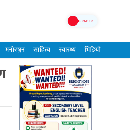
E-PAPER
मनोरञ्जन
साहित्य
स्वास्थ्य
भिडियो
षण