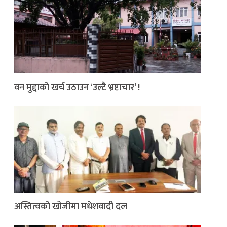
वन मुद्दाको खर्च उठाउन ‘उल्टै भ्रष्टाचार’ !
अस्तित्वको खोजीमा मधेशवादी दल