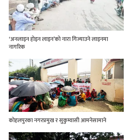
‘अनलाइन होइन लाइन’को नारा गिज्याउने लाइनमा
नागरिक
कोहलपुरका नगरप्रमुख र सुकुम्वासी आमनेसामाने