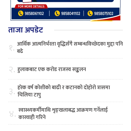
ताजा अपडेट
आर्थिक आत्मनिर्भरता वृद्धिसँगै सम्बन्धविच्छेदका मुद्दा पनि
१.
बढे
२.
हुलाकबाट एक करोड राजस्व सङ्कलन
हरेक वर्ष कोशीको बाढी र कटानको दोहोरो त्रासमा
३.
चिलिया टापु
स्वास्थ्यकर्मीमाथि शृङ्खलाबद्ध आक्रमण गर्नेलाई
४.
कारवाही गरिने