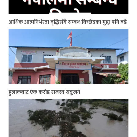
आर्थिक आत्मनिर्भरता वृद्धिसँगै सम्बन्धविच्छेदका मुद्दा पनि बढे
हुलाकबाट एक करोड राजस्व सङ्कलन