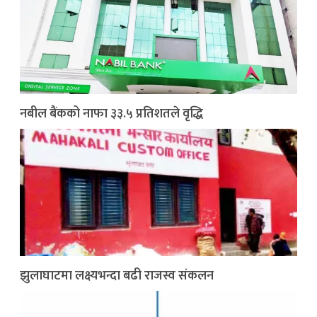
नबील बैंकको नाफा ३३.५ प्रतिशतले वृद्धि
झुलाघाटमा लक्ष्यभन्दा बढी राजस्व संकलन