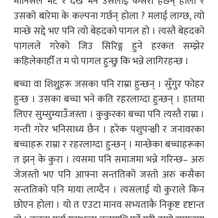
मानिसले भेटे र देखे भने उसलाई कसरी हेर्छन् होला र
उसको बारेमा के कल्पना गर्छन् होला ? मलाई लाग्छ, त्यो
मान्छे सद्दे भए पनि त्यो बेहदको पागल हो । त्यस्तै बेहदको
पागलले गरेको जिउ सिरिङ्ग हुने हरकत सम्झेर
कहिलेकाहीँ त म पो पागल हुन्छु कि भन्ने लागिरहन्छ ।
बच्चा वा शिशुुहरू जसका पनि राम्रा हुन्छन् । सुँगुर फोहर
हुन्छ । उसका बच्चा भने कति रहरलाग्दा हुन्छन् । हातमा
लिएर सुम्सुम्याउँजस्ता । कुकुरका बच्चा पनि त्यस्तै राम्रा ।
गन्ती गरेर भनिसाध्य छैन । हरेक पशुपन्क्षी र जनावरका
बच्चाहरू राम्रा र रहरलाग्दा हुन्छन् । मान्छेका बच्चाहरूका
त झन् के कुरा । त्यसमा पनि समाजमा भन्ने गरिन्छ– अरु
जेजस्तो भए पनि आफ्ना सन्ततिको जस्तो अरु कसैका
सन्ततिको पनि माया लाग्दैन । त्यसलाई यो कुराले किन
छोएन होला । यो त एउटा मानव सभ्यताकै निकृष्ट दृष्टान्त