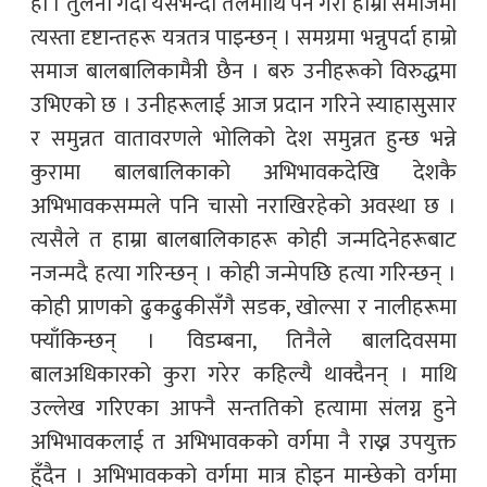
हो । तुलना गर्दा यसभन्दा तलमाथि पर्ने गरी हाम्रो समाजमा
त्यस्ता दृष्टान्तहरू यत्रतत्र पाइन्छन् । समग्रमा भन्नुपर्दा हाम्रो
समाज बालबालिकामैत्री छैन । बरु उनीहरूको विरुद्धमा
उभिएको छ । उनीहरूलाई आज प्रदान गरिने स्याहासुसार
र समुन्नत वातावरणले भोलिको देश समुन्नत हुन्छ भन्ने
कुरामा बालबालिकाको अभिभावकदेखि देशकै
अभिभावकसम्मले पनि चासो नराखिरहेको अवस्था छ ।
त्यसैले त हाम्रा बालबालिकाहरू कोही जन्मदिनेहरूबाट
नजन्मदै हत्या गरिन्छन् । कोही जन्मेपछि हत्या गरिन्छन् ।
कोही प्राणको ढुकढुकीसँगै सडक, खोल्सा र नालीहरूमा
फ्याँकिन्छन् । विडम्बना, तिनैले बालदिवसमा
बालअधिकारको कुरा गरेर कहिल्यै थाक्दैनन् । माथि
उल्लेख गरिएका आफ्नै सन्ततिको हत्यामा संलग्न हुने
अभिभावकलाई त अभिभावकको वर्गमा नै राख्न उपयुक्त
हुँदैन । अभिभावकको वर्गमा मात्र होइन मान्छेको वर्गमा