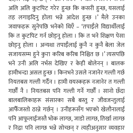
अलि अलि कुटपिट गरेर हुन्छ कि कसरी हुन्छ, यसलाई
तह लगाइदिनु होला भन्ने आदेश हुन्छ ।’ मैले उनका
जवाफहरू सुनेपछि भनेको थिएँ – ‘तपाईँले विद्यार्थीलाई
कि त कुटपिट गर्न छोड्नु होला । कि त भने शिक्षण पेसा
छोड्नु होला । अन्यथा तपाईँलाई कुनै न कुनै बेला जेल
सजायसम्म हुने कुरा करिब करिब निश्चित छ ।’ त्यसपछि
भने उनी अलि नर्भस देखिए र केही बोलेनन् । बालक
हामीभन्दा असल हुन्छ । किनभने उसले नजानेर गल्ती गर्छ
नियतबस गल्ती गर्दैन । हामी वयस्कहरू नजानेर त गल्ती
गर्छौँ नै । नियतबस पनि गल्ती गर्ने गर्छौँ । सानो छँदा
बालबालिकाहरू संसारका सबै बस्तु र जीवजन्तुलाई
आफैँजस्तो ठान्ने गर्छन् । उनीहरूसँग भएको खेलौनालाई
पनि आफूलाईजस्तै भोक लाग्छ, जाडो लाग्छ, तिर्खा लाग्छ
र निद्रा पनि लाग्छ भन्ने सोच्छन् र त्यहीअनुसार व्यवहार