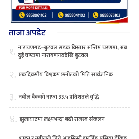
ताजा अपडेट
नारायणगढ–बुटवल सडक विस्तार अन्तिम चरणमा, अब
१.
दुई घण्टामा नारायणगढदेखि बुटवल
२.
एकदिवसीय विश्वकप छनोटको मिति सार्वजनिक
३.
नबील बैंकको नाफा ३३.५ प्रतिशतले वृद्धि
४.
झुलाघाटमा लक्ष्यभन्दा बढी राजस्व संकलन
शाइन र नबीलले जिते आइसिसी इमर्जिङ एसिया बैंकिङ