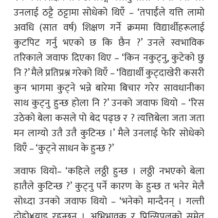
उनलाई ठट्टै ठट्टामा सोधेको थिएँ – ‘तपाईँले यत्ति लामो
अवधि (सात वर्ष) शिक्षण गर्ने क्रममा विद्यार्थीहरूलाई
कुटपिट गर्नु भएको छ कि छैन ?’ उनले स्वभाविक
तरिकाले जवाफ दिएका थिए – ‘किन नकुट्नु, कुटेको छु
नि ?’ मैले प्रतिप्रश्न गरेको थिएँ – ‘विद्यार्थी कुट्दाखेरी कसरी
कुन भागमा कुट्ने भन्ने बारेमा बिचार गरेर सावधानीका
साथ कुट्नु हुन्छ होला नि ?’ उनको जवाफ थियो – ‘रिस
उठेको बेला कसले पो बेद पढ्छ र ? त्यत्तिबेला जता जता
मन लाग्यो उतै उतै कुटिन्छ ।’ मैले उनलाई फेरि सोधेको
थिएँ – ‘कुट्ने साधन के हुन्छ ?’
जवाफ थियो– ‘कहिले लठ्ठी हुन्छ । लठ्ठी नभएको बेला
हातैले कुटिन्छ ?’ कुट्नु पर्ने कारण के हुन्छ त भनेर मेलै
सोध्दा उनको जवाफ थियो – ‘भनेको मान्दैनन् । गल्ती
दोहो¥याइ रहन्छन् । अभिभावक र प्रिन्सिपलको समेत