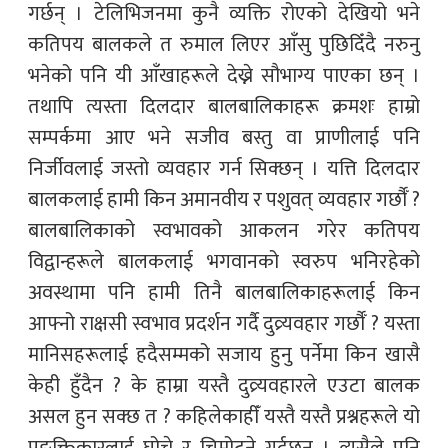
गर्छन् । टेलिभिजनमा कुनै व्यक्ति रोएको देखियो भने
कतिपय बालकले त रुमाल लिएर आँसु पुछिदिँदै नरुनु
भनेको पनि यी आँखाहरूले देख्ने सौभाग्य पाएका छन् ।
तथापि त्यस्ता दिलदार बालबालिकाहरू क्रमशः हाम्रो
सम्पर्कमा आए भने सजीव बस्तु वा प्राणीलाई पनि
निर्जीवलाई जस्तो व्यवहार गर्न सिक्छन् । यत्ति दिलदार
बालकलाई हामी किन अमानवीय र पशुवत् व्यवहार गर्छौँ ?
बालबालिकाको स्वभावको आकलन गरेर कतिपय
विद्वान्हरूले बालकलाई भगवानको स्वरुप भनिरहेको
अवस्थामा पनि हामी तिनै बालबालिकाहरूलाई किन
आफ्नो राक्षसी स्वभाव प्रदर्शन गर्दै दुव्र्यवहार गर्छौँ ? यस्ता
मानिसहरूलाई हदैसम्मको सजाय हुनु पर्नेमा किन खासै
केही हुँदैन ? के हाम्रा यस्तै दुव्र्यवहारले एउटा बालक
असल हुन सक्छ त ? कहिलेकाहीँ यस्तै यस्तै प्रश्नहरूले यो
पङ्क्तिकारलाई घोच्ने र चिमोट्ने गर्दछन् । त्यसैले पनि