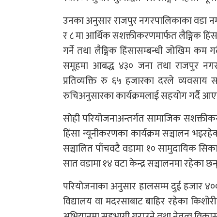
उनका अनुसार राजपुर नगरपालिकाका वडा नम्बर १
र ८ मा आर्थिक सशक्तीकरणमार्फत लैङ्गिक हिं
गर्ने तथा लैङ्गिक हिंसासम्बन्धी जोखिम कम ग
समूहमा आबद्ध ४३० जना तथा राजपुर नगर
प्रतिव्यक्ति रु ६५ हजारका दरले व्यवस
रुचिअनुसारका कार्यक्रमलाई सहयोग गर्दै आ
सोही परियोजनाअन्तर्गत सामाजिक सशक्तीकरणक
हिंसा न्यूनीकरणका कार्यक्रम सञ्चालन भइरह
सञ्चालित पाँचवटै वडामा १० सामुदायिक सिका
सात वडामा १४ वटा केन्द्र सञ्चालनमा रहेका छन्
परियोजनाका अनुसार हालसम्म दुई हजार ४०० ब
विद्यालय वा मदरसाबाट बाहिर रहेका किशोर
अभियानमा सहभागी गराउने तथा नेतृत्व विकास