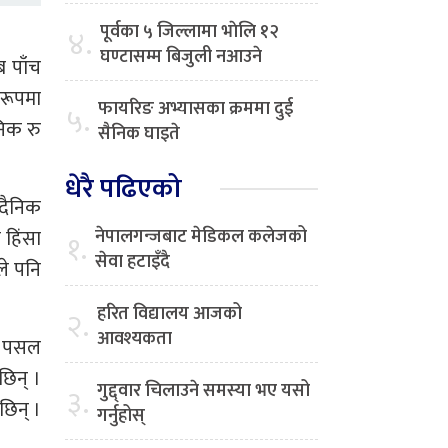
पूर्वका ५ जिल्लामा भाेलि १२
४.
घण्टासम्म बिजुली नआउने
ब पाँच
 रूपमा
फायरिङ अभ्यासका क्रममा दुई
५.
िक रु
सैनिक घाइते
धेरै पढिएको
।दैनिक
नेपालगन्जबाट मेडिकल कलेजको
 हिंसा
१.
सेवा हटाइँदै
े पनि
हरित विद्यालय आजको
२.
आवश्यकता
ा पसल
छिन् ।
गुद्द्वार चिलाउने समस्या भए यसो
३.
छिन् ।
गर्नुहोस्