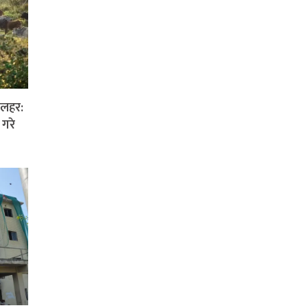
 लहर:
 गरे