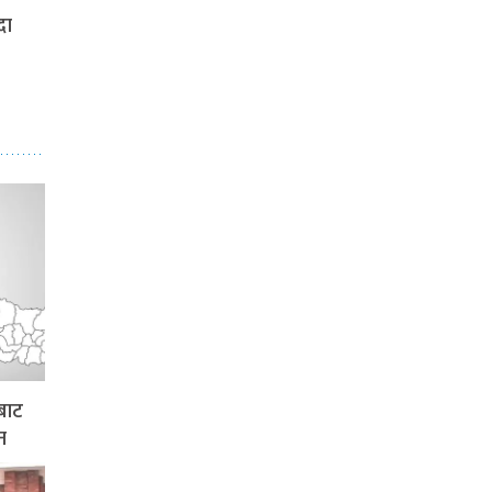
दा
बाट
न