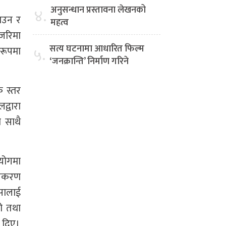
अनुसन्धान प्रस्तावना लेखनको
४.
ाउन र
महत्व
 जरिमा
सत्य घटनामा आधारित फिल्म
५.
रूपमा
‘जनक्रान्ति’ निर्माण गरिने
 स्तर
द्वारा
 साथै
योगमा
तीकरण
ंसालाई
को तथा
ी दिए।