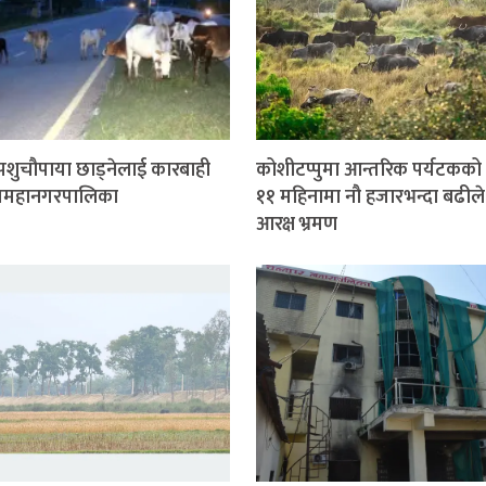
पशुचौपाया छाड्नेलाई कारबाही
कोशीटप्पुमा आन्तरिक पर्यटकको
 उपमहानगरपालिका
११ महिनामा नौ हजारभन्दा बढीले
आरक्ष भ्रमण