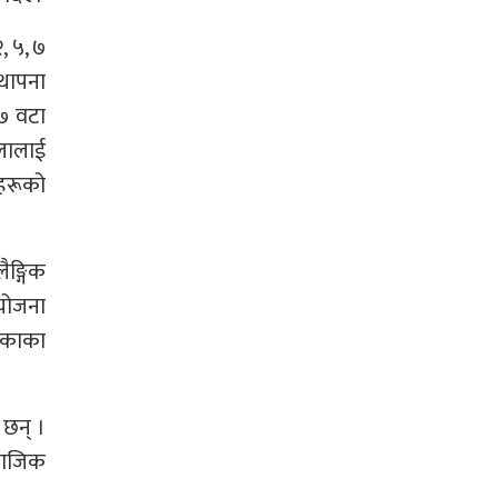
, ५, ७
्थापना
१७ वटा
लालाई
हरूको
ैङ्गिक
ियोजना
लिकाका
 छन् ।
माजिक