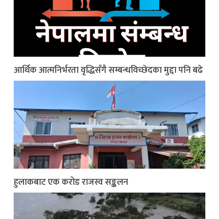
आर्थिक आत्मनिर्भरता वृद्धिसँगै सम्बन्धविच्छेदका मुद्दा पनि बढे
हुलाकबाट एक करोड राजस्व सङ्कलन