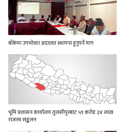
बाँकेमा उपभोक्ता अदालत स्थापना हुनुपर्ने माग
भूमि प्रशासन कार्यालय तुलसीपुरबाट ५९ करोड ३४ लाख
राजस्व सङ्कलन