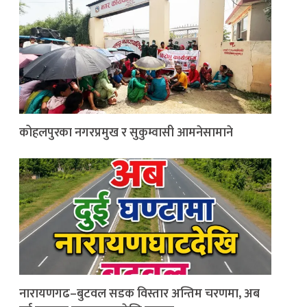
कोहलपुरका नगरप्रमुख र सुकुम्वासी आमनेसामाने
नारायणगढ–बुटवल सडक विस्तार अन्तिम चरणमा, अब