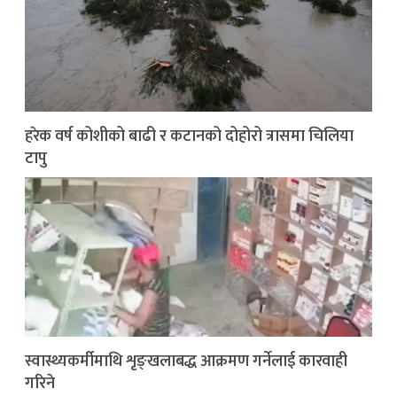
हरेक वर्ष कोशीको बाढी र कटानको दोहोरो त्रासमा चिलिया
टापु
स्वास्थ्यकर्मीमाथि शृङ्खलाबद्ध आक्रमण गर्नेलाई कारवाही
गरिने