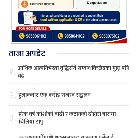
ताजा अपडेट
आर्थिक आत्मनिर्भरता वृद्धिसँगै सम्बन्धविच्छेदका मुद्दा पनि
१.
बढे
२.
हुलाकबाट एक करोड राजस्व सङ्कलन
हरेक वर्ष कोशीको बाढी र कटानको दोहोरो त्रासमा
३.
चिलिया टापु
स्वास्थ्यकर्मीमाथि शृङ्खलाबद्ध आक्रमण गर्नेलाई