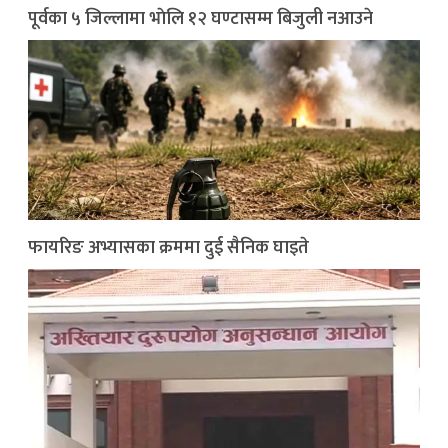
पूर्वका ५ जिल्लामा भाेलि १२ घण्टासम्म बिजुली नआउने
फायरिङ अभ्यासका क्रममा दुई सैनिक घाइते