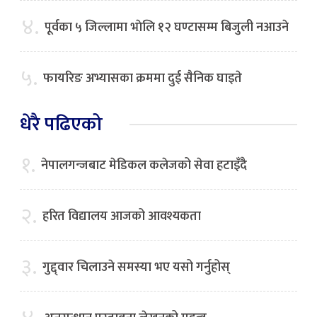
४.
पूर्वका ५ जिल्लामा भाेलि १२ घण्टासम्म बिजुली नआउने
५.
फायरिङ अभ्यासका क्रममा दुई सैनिक घाइते
धेरै पढिएको
१.
नेपालगन्जबाट मेडिकल कलेजको सेवा हटाइँदै
२.
हरित विद्यालय आजको आवश्यकता
३.
गुद्द्वार चिलाउने समस्या भए यसो गर्नुहोस्