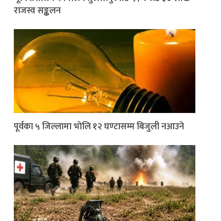
राजस्व सङ्कलन
पूर्वका ५ जिल्लामा भाेलि १२ घण्टासम्म बिजुली नआउने