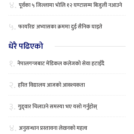
४.
पूर्वका ५ जिल्लामा भाेलि १२ घण्टासम्म बिजुली नआउने
५.
फायरिङ अभ्यासका क्रममा दुई सैनिक घाइते
धेरै पढिएको
१.
नेपालगन्जबाट मेडिकल कलेजको सेवा हटाइँदै
२.
हरित विद्यालय आजको आवश्यकता
३.
गुद्द्वार चिलाउने समस्या भए यसो गर्नुहोस्
४.
अनुसन्धान प्रस्तावना लेखनको महत्व