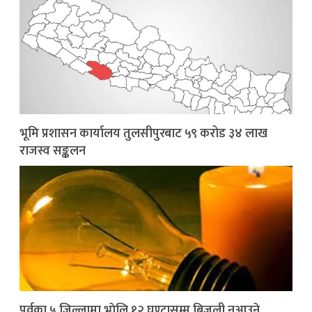
भूमि प्रशासन कार्यालय तुलसीपुरबाट ५९ करोड ३४ लाख
राजस्व सङ्कलन
पूर्वका ५ जिल्लामा भाेलि १२ घण्टासम्म बिजुली नआउने