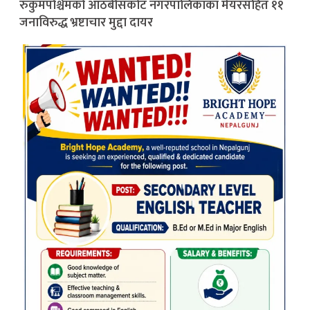
रुकुमपश्चिमको आठबीसकोट नगरपालिकाका मेयरसहित ११
जनाविरुद्ध भ्रष्टाचार मुद्दा दायर