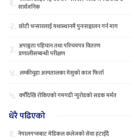
१.
सार्वजनिक
२.
छोटी भन्सारलाई यथास्थानमै पुनःसञ्चालन गर्न माग
अपाङ्गता पहिचान तथा परिचयपत्र वितरण
३.
प्रणालीसम्बन्धी परीक्षण
४.
लम्कीचुहा अस्पतालका मेसुको काज फिर्ता
५.
वर्षौँदेखि रोकिएको गमगढी न्युरोडको सडक मर्मत
धेरै पढिएको
१.
नेपालगन्जबाट मेडिकल कलेजको सेवा हटाइँदै