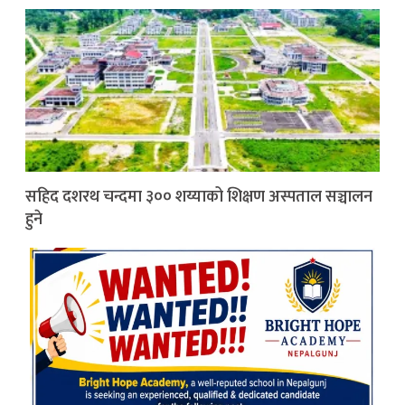
सहिद दशरथ चन्दमा ३०० शय्याको शिक्षण अस्पताल सञ्चालन
हुने