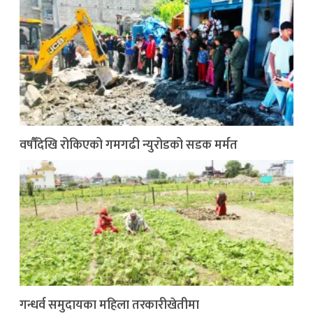
वर्षौँदेखि रोकिएको गमगढी न्युरोडको सडक मर्मत
गन्धर्व समुदायका महिला तरकारीखेतीमा