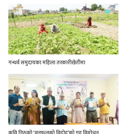
गन्धर्व समुदायका महिला तरकारीखेतीमा
कवि निरुको ‘वनफूलको विद्रोह’को गृह विमोचन