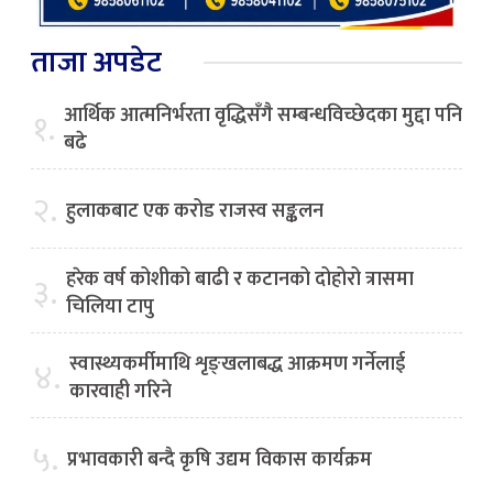
ताजा अपडेट
आर्थिक आत्मनिर्भरता वृद्धिसँगै सम्बन्धविच्छेदका मुद्दा पनि
१.
बढे
२.
हुलाकबाट एक करोड राजस्व सङ्कलन
हरेक वर्ष कोशीको बाढी र कटानको दोहोरो त्रासमा
३.
चिलिया टापु
स्वास्थ्यकर्मीमाथि शृङ्खलाबद्ध आक्रमण गर्नेलाई
४.
कारवाही गरिने
५.
प्रभावकारी बन्दै कृषि उद्यम विकास कार्यक्रम