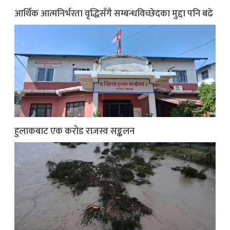
आर्थिक आत्मनिर्भरता वृद्धिसँगै सम्बन्धविच्छेदका मुद्दा पनि बढे
हुलाकबाट एक करोड राजस्व सङ्कलन