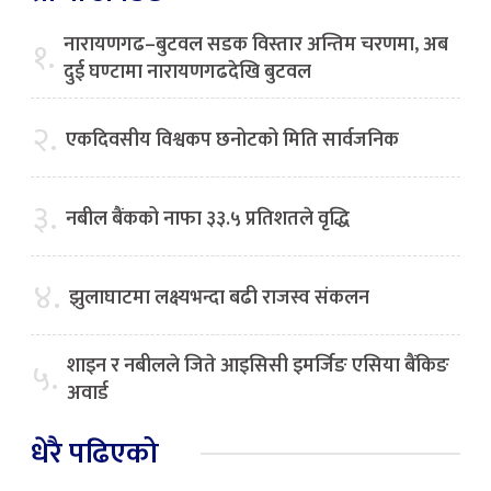
नारायणगढ–बुटवल सडक विस्तार अन्तिम चरणमा, अब
१.
दुई घण्टामा नारायणगढदेखि बुटवल
२.
एकदिवसीय विश्वकप छनोटको मिति सार्वजनिक
३.
नबील बैंकको नाफा ३३.५ प्रतिशतले वृद्धि
४.
झुलाघाटमा लक्ष्यभन्दा बढी राजस्व संकलन
शाइन र नबीलले जिते आइसिसी इमर्जिङ एसिया बैंकिङ
५.
अवार्ड
धेरै पढिएको