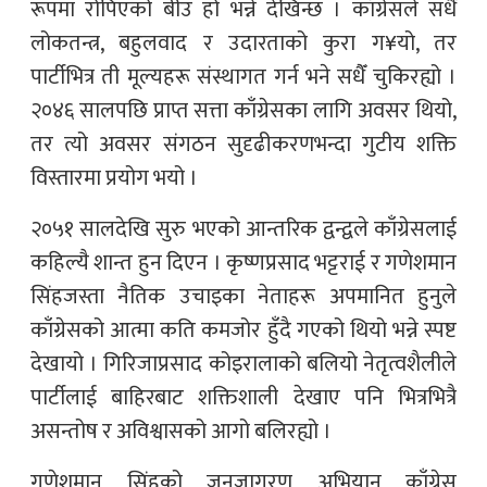
रूपमा रोपिएको बीउ हो भन्ने देखिन्छ । काँग्रेसले सधैँ
लोकतन्त्र, बहुलवाद र उदारताको कुरा ग¥यो, तर
पार्टीभित्र ती मूल्यहरू संस्थागत गर्न भने सधैँ चुकिरह्यो ।
२०४६ सालपछि प्राप्त सत्ता काँग्रेसका लागि अवसर थियो,
तर त्यो अवसर संगठन सुदृढीकरणभन्दा गुटीय शक्ति
विस्तारमा प्रयोग भयो ।
२०५१ सालदेखि सुरु भएको आन्तरिक द्वन्द्वले काँग्रेसलाई
कहिल्यै शान्त हुन दिएन । कृष्णप्रसाद भट्टराई र गणेशमान
सिंहजस्ता नैतिक उचाइका नेताहरू अपमानित हुनुले
काँग्रेसको आत्मा कति कमजोर हुँदै गएको थियो भन्ने स्पष्ट
देखायो । गिरिजाप्रसाद कोइरालाको बलियो नेतृत्वशैलीले
पार्टीलाई बाहिरबाट शक्तिशाली देखाए पनि भित्रभित्रै
असन्तोष र अविश्वासको आगो बलिरह्यो ।
गणेशमान सिंहको जनजागरण अभियान काँग्रेस