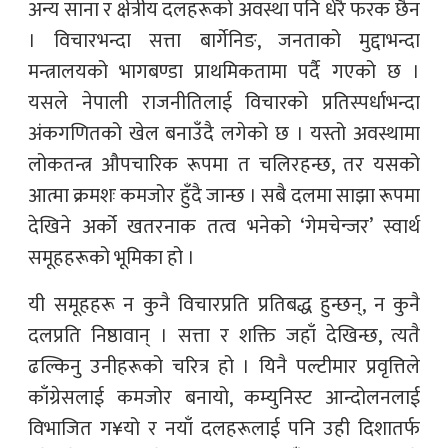
अन्य साना र क्षेत्रीय दलहरूको अवस्था पनि धेरै फरक छैन
। विचारभन्दा सत्ता बार्गेनिङ, जनताको मुद्दाभन्दा
मन्त्रालयको भागबण्डा प्राथमिकतामा पर्दै गएको छ ।
यसले नेपाली राजनीतिलाई विचारको प्रतिस्पर्धाभन्दा
अंकगणितको खेल बनाउँदै लगेको छ । यस्तो अवस्थामा
लोकतन्त्र औपचारिक रूपमा त चलिरहन्छ, तर यसको
आत्मा क्रमशः कमजोर हुँदै जान्छ । सबै दलमा साझा रूपमा
देखिने अर्को खतरनाक तत्व भनेको ‘गेमचेन्जर’ स्वार्थ
समूहहरूको भूमिका हो ।
यी समूहहरू न कुनै विचारप्रति प्रतिबद्ध हुन्छन्, न कुनै
दलप्रति निष्ठावान् । सत्ता र शक्ति जहाँ देखिन्छ, त्यतै
ढल्किनु उनीहरूको चरित्र हो । यिनै पल्टीमार प्रवृत्तिले
काँग्रेसलाई कमजोर बनायो, कम्युनिस्ट आन्दोलनलाई
विभाजित ग¥यो र नयाँ दलहरूलाई पनि उही दिशातर्फ