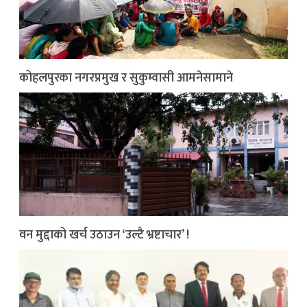
कोहलपुरका नगरप्रमुख र सुकुम्वासी आमनेसामाने
वन मुद्दाको खर्च उठाउन ‘उल्टै भ्रष्टाचार’ !