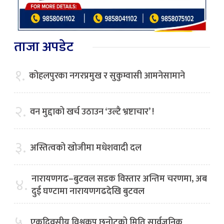
ताजा अपडेट
१.
कोहलपुरका नगरप्रमुख र सुकुम्वासी आमनेसामाने
२.
वन मुद्दाको खर्च उठाउन ‘उल्टै भ्रष्टाचार’ !
३.
अस्तित्वको खोजीमा मधेशवादी दल
नारायणगढ–बुटवल सडक विस्तार अन्तिम चरणमा, अब
४.
दुई घण्टामा नारायणगढदेखि बुटवल
५.
एकदिवसीय विश्वकप छनोटको मिति सार्वजनिक