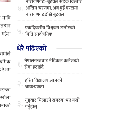
नारायणगढ–बुटवल सडक विस्तार
४.
अन्तिम चरणमा, अब दुई घण्टामा
नारायणगढदेखि बुटवल
र मावि
 मतदान
एकदिवसीय विश्वकप छनोटको
५.
र महेश
मिति सार्वजनिक
धेरै पढिएको
कामीले
नेपालगन्जबाट मेडिकल कलेजको
ाथमिक
१.
सेवा हटाइँदै
इ रेशम
हरित विद्यालय आजको
२.
आवश्यकता
ुरुङका
ठेखोला
गुद्द्वार चिलाउने समस्या भए यसो
३.
रानाको
गर्नुहोस्