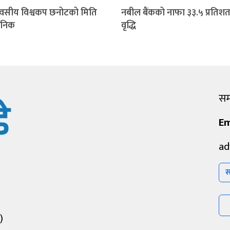
वसीय विश्वकप छनोटको मिति
नबील बैंकको नाफा ३३.५ प्रतिशत
जनिक
वृद्धि
सम्
Em
ad
स
)