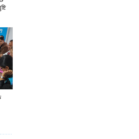
छि
्टि
फ