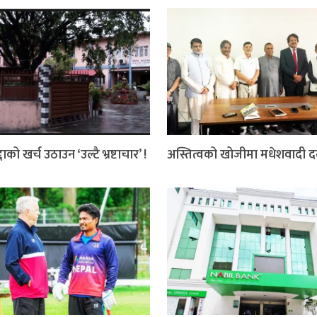
दाको खर्च उठाउन ‘उल्टै भ्रष्टाचार’ !
अस्तित्वको खोजीमा मधेशवादी 