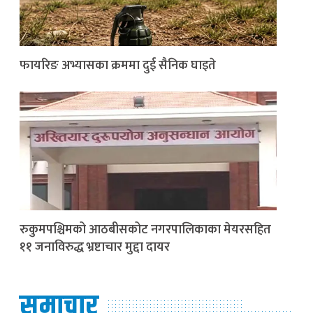
फायरिङ अभ्यासका क्रममा दुई सैनिक घाइते
रुकुमपश्चिमको आठबीसकोट नगरपालिकाका मेयरसहित
११ जनाविरुद्ध भ्रष्टाचार मुद्दा दायर
समाचार