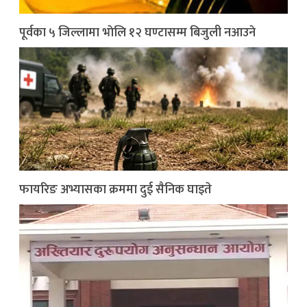
पूर्वका ५ जिल्लामा भाेलि १२ घण्टासम्म बिजुली नआउने
फायरिङ अभ्यासका क्रममा दुई सैनिक घाइते