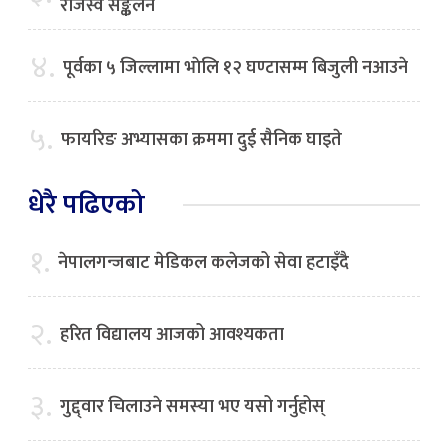
राजस्व सङ्कलन
४.
पूर्वका ५ जिल्लामा भाेलि १२ घण्टासम्म बिजुली नआउने
५.
फायरिङ अभ्यासका क्रममा दुई सैनिक घाइते
धेरै पढिएको
१.
नेपालगन्जबाट मेडिकल कलेजको सेवा हटाइँदै
२.
हरित विद्यालय आजको आवश्यकता
३.
गुद्द्वार चिलाउने समस्या भए यसो गर्नुहोस्