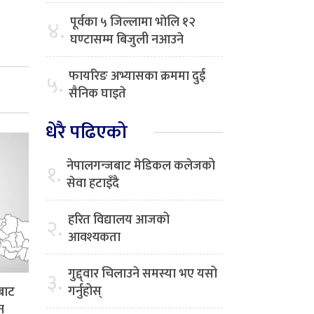
पूर्वका ५ जिल्लामा भाेलि १२
४.
घण्टासम्म बिजुली नआउने
फायरिङ अभ्यासका क्रममा दुई
५.
सैनिक घाइते
धेरै पढिएको
नेपालगन्जबाट मेडिकल कलेजको
१.
सेवा हटाइँदै
हरित विद्यालय आजको
२.
आवश्यकता
गुद्द्वार चिलाउने समस्या भए यसो
३.
गर्नुहोस्
बाट
न