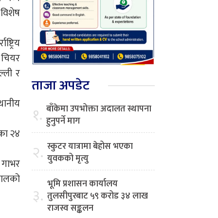
विशेष
्ट्रिय
न चियर
्ली र
ताजा अपडेट
्थानीय
बाँकेमा उपभोक्ता अदालत स्थापना
१.
हुनुपर्ने माग
तका २४
स्कुटर यात्रामा बेहोस भएका
२.
युवकको मृत्यु
ा गाभर
पतालको
भूमि प्रशासन कार्यालय
३.
तुलसीपुरबाट ५९ करोड ३४ लाख
राजस्व सङ्कलन