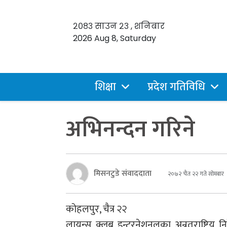
२०८३ साउन २३ , शनिबार
2026 Aug 8, Saturday
शिक्षा
प्रदेश गतिविधि
अभिनन्दन गरिने
मिसनटुडे संवाददाता
२०७२ चैत २२ गते सोमबार
कोहलपुर, चैत्र २२
लायन्स क्लब इन्टरनेशनलका अन्र्तराष्ट्रिय