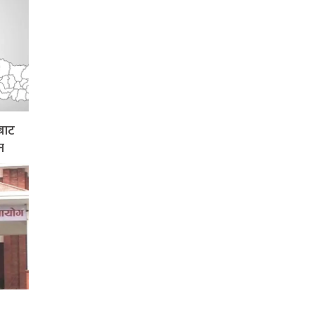
बाट
न