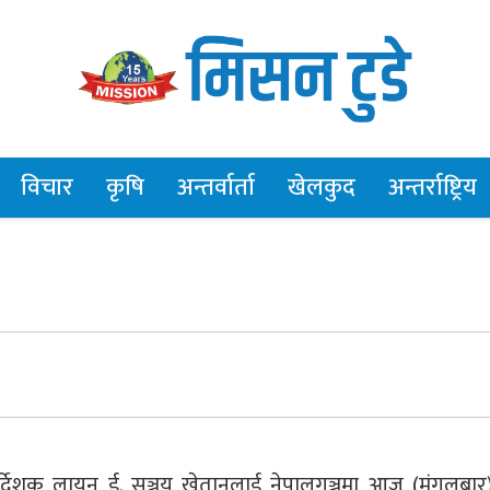
विचार
कृषि
अन्तर्वार्ता
खेलकुद
अन्तर्राष्ट्रिय
 निर्देशक लायन ई. सञ्जय खेतानलाई नेपालगञ्जमा आज (मंगलबार