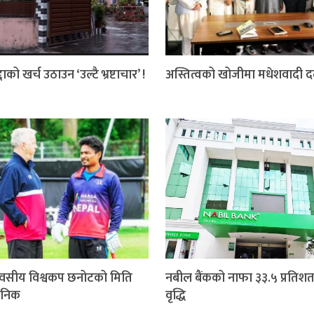
दाको खर्च उठाउन ‘उल्टै भ्रष्टाचार’ !
अस्तित्वको खोजीमा मधेशवादी 
वसीय विश्वकप छनोटको मिति
नबील बैंकको नाफा ३३.५ प्रतिशत
जनिक
वृद्धि