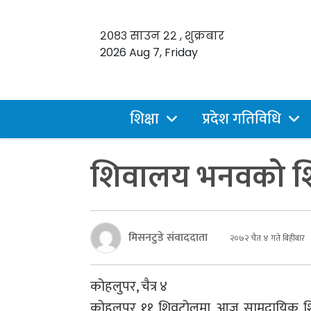
२०८३ साउन २२ , शुक्रबार
2026 Aug 7, Friday
शिक्षा
प्रदेश गतिविधि
शिवालय भनवको श
मिसनटुडे संवाददाता
२०७२ चैत ४ गते बिहीबार
कोहलुपर, चैत्र ४
कोहलपुर ११ शिवटोलमा आज सामुदायिक शि