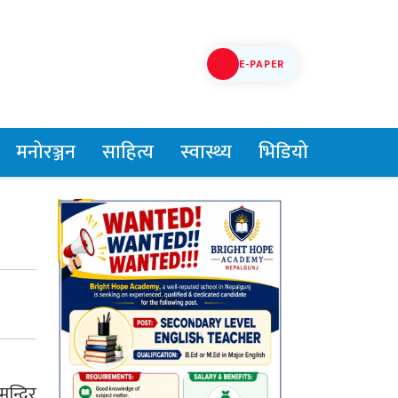
E-PAPER
मनोरञ्जन
साहित्य
स्वास्थ्य
भिडियो
न्दिर