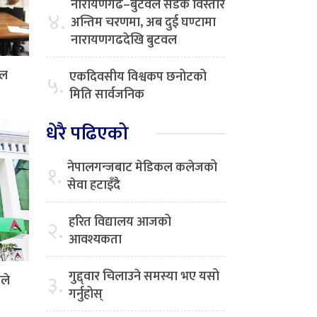
नारायणगढ–बुटवल सडक विस्तार
४.
अन्तिम चरणमा, अब दुई घण्टामा
नारायणगढदेखि बुटवल
दल
एकदिवसीय विश्वकप छनोटको
५.
मिति सार्वजनिक
धेरै पढिएको
नेपालगन्जबाट मेडिकल कलेजको
१.
सेवा हटाइँदै
हरित विद्यालय आजको
२.
आवश्यकता
गुद्द्वार चिलाउने समस्या भए यसो
३.
ले
गर्नुहोस्