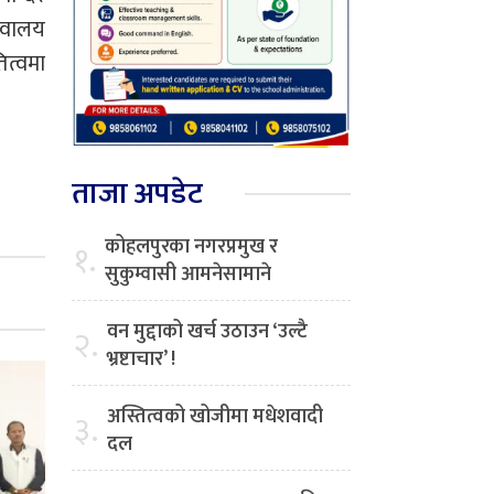
शिवालय
ित्वमा
ताजा अपडेट
कोहलपुरका नगरप्रमुख र
१.
सुकुम्वासी आमनेसामाने
वन मुद्दाको खर्च उठाउन ‘उल्टै
२.
भ्रष्टाचार’ !
अस्तित्वको खोजीमा मधेशवादी
३.
दल