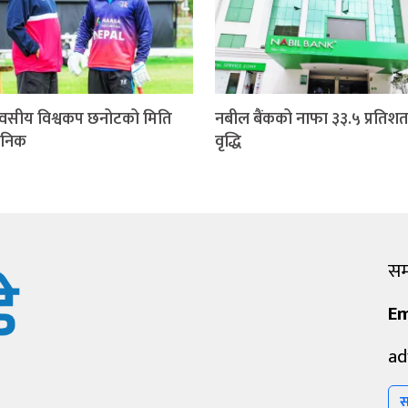
वसीय विश्वकप छनोटको मिति
नबील बैंकको नाफा ३३.५ प्रतिशत
जनिक
वृद्धि
सम्
Em
ad
स