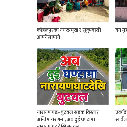
कोहलपुरका नगरप्रमुख र सुकुम्वासी
वन मुद्
आमनेसामाने
नारायणगढ–बुटवल सडक विस्तार
एकदि
अन्तिम चरणमा, अब दुई घण्टामा
सार्व
नारायणगढदेखि बुटवल