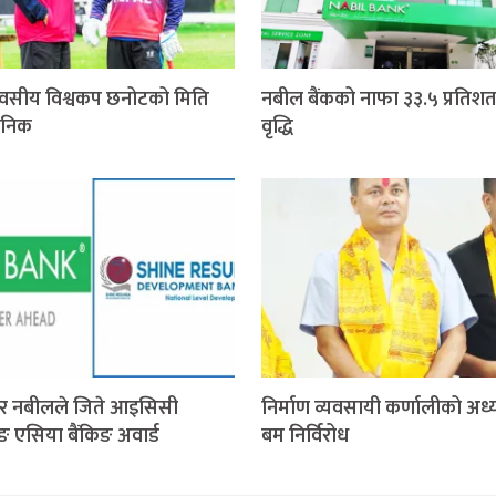
वसीय विश्वकप छनोटको मिति
नबील बैंकको नाफा ३३.५ प्रतिशत
जनिक
वृद्धि
र नबीलले जिते आइसिसी
निर्माण व्यवसायी कर्णालीको अध्य
िङ एसिया बैंकिङ अवार्ड
बम निर्विरोध