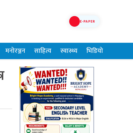
E-PAPER
मनोरञ्जन
साहित्य
स्वास्थ्य
भिडियो
र