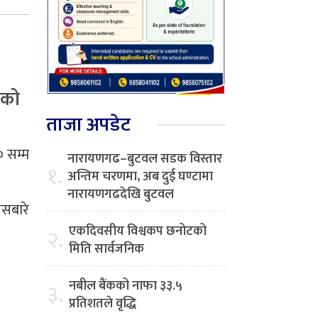
एको
ताजा अपडेट
० सम्म
नारायणगढ–बुटवल सडक विस्तार
१.
अन्तिम चरणमा, अब दुई घण्टामा
नारायणगढदेखि बुटवल
सबारे
एकदिवसीय विश्वकप छनोटको
२.
मिति सार्वजनिक
नबील बैंकको नाफा ३३.५
३.
प्रतिशतले वृद्धि