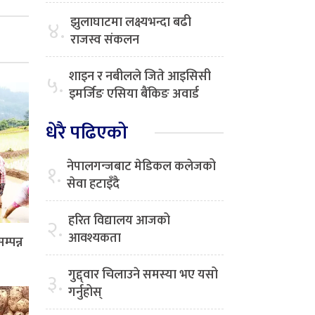
झुलाघाटमा लक्ष्यभन्दा बढी
४.
राजस्व संकलन
शाइन र नबीलले जिते आइसिसी
५.
इमर्जिङ एसिया बैंकिङ अवार्ड
धेरै पढिएको
नेपालगन्जबाट मेडिकल कलेजको
१.
सेवा हटाइँदै
हरित विद्यालय आजको
२.
आवश्यकता
्पन्न
गुद्द्वार चिलाउने समस्या भए यसो
३.
गर्नुहोस्