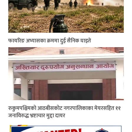
फायरिङ अभ्यासका क्रममा दुई सैनिक घाइते
रुकुमपश्चिमको आठबीसकोट नगरपालिकाका मेयरसहित ११
जनाविरुद्ध भ्रष्टाचार मुद्दा दायर