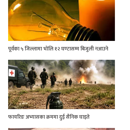
पूर्वका ५ जिल्लामा भाेलि १२ घण्टासम्म बिजुली नआउने
फायरिङ अभ्यासका क्रममा दुई सैनिक घाइते