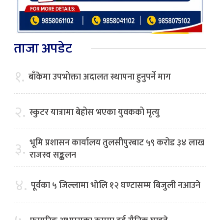
ताजा अपडेट
१.
बाँकेमा उपभोक्ता अदालत स्थापना हुनुपर्ने माग
२.
स्कुटर यात्रामा बेहोस भएका युवकको मृत्यु
भूमि प्रशासन कार्यालय तुलसीपुरबाट ५९ करोड ३४ लाख
३.
राजस्व सङ्कलन
४.
पूर्वका ५ जिल्लामा भाेलि १२ घण्टासम्म बिजुली नआउने