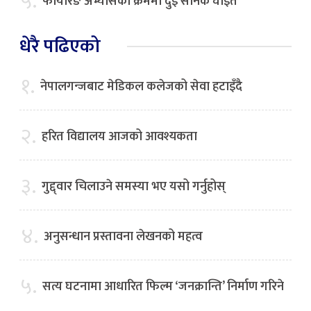
५.
फायरिङ अभ्यासका क्रममा दुई सैनिक घाइते
धेरै पढिएको
१.
नेपालगन्जबाट मेडिकल कलेजको सेवा हटाइँदै
२.
हरित विद्यालय आजको आवश्यकता
३.
गुद्द्वार चिलाउने समस्या भए यसो गर्नुहोस्
४.
अनुसन्धान प्रस्तावना लेखनको महत्व
५.
सत्य घटनामा आधारित फिल्म ‘जनक्रान्ति’ निर्माण गरिने