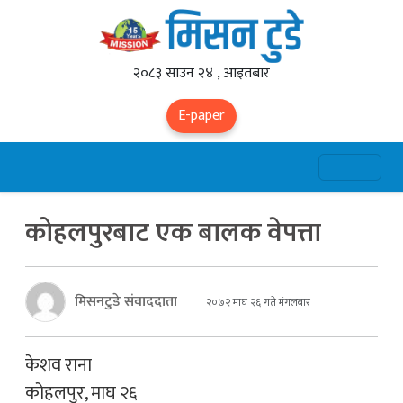
२०८३ साउन २४ , आइतबार
E-paper
कोहलपुरबाट एक बालक वेपत्ता
मिसनटुडे संवाददाता
२०७२ माघ २६ गते मंगलबार
केशव राना
कोहलपुर, माघ २६