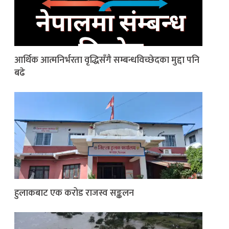
आर्थिक आत्मनिर्भरता वृद्धिसँगै सम्बन्धविच्छेदका मुद्दा पनि
बढे
हुलाकबाट एक करोड राजस्व सङ्कलन