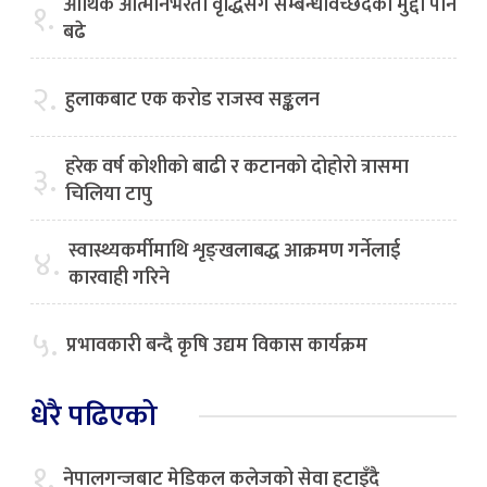
आर्थिक आत्मनिर्भरता वृद्धिसँगै सम्बन्धविच्छेदका मुद्दा पनि
१.
बढे
२.
हुलाकबाट एक करोड राजस्व सङ्कलन
हरेक वर्ष कोशीको बाढी र कटानको दोहोरो त्रासमा
३.
चिलिया टापु
स्वास्थ्यकर्मीमाथि शृङ्खलाबद्ध आक्रमण गर्नेलाई
४.
कारवाही गरिने
५.
प्रभावकारी बन्दै कृषि उद्यम विकास कार्यक्रम
धेरै पढिएको
१.
नेपालगन्जबाट मेडिकल कलेजको सेवा हटाइँदै