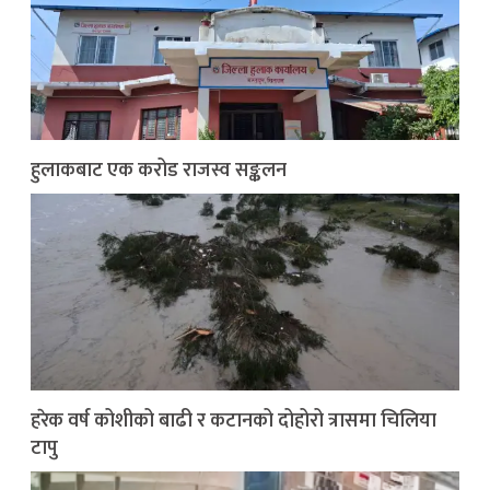
हुलाकबाट एक करोड राजस्व सङ्कलन
हरेक वर्ष कोशीको बाढी र कटानको दोहोरो त्रासमा चिलिया
टापु