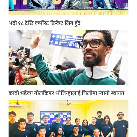
भदौ १८ देखि कर्पोरेट क्रिकेट लिग हुँदै
काबो भर्डेका गोलकिपर भोजिन्हालाई चिलीमा न्यानो स्वागत