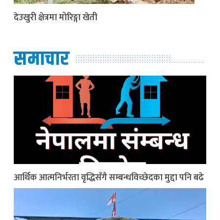
देउखुरी क्षेत्रमा मोरिङ्गा खेती
समाचार
आर्थिक आत्मनिर्भरता वृद्धिसँगै सम्बन्धविच्छेदका मुद्दा पनि बढे