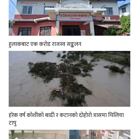
हुलाकबाट एक करोड राजस्व सङ्कलन
हरेक वर्ष कोशीको बाढी र कटानको दोहोरो त्रासमा चिलिया
टापु