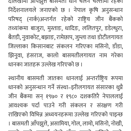
दोलखामा आँपझुत्ते बासमती धान चलन चल्तीमा रहेको
निर्देशनालयले जनाएको छ । नेपाल कृषि अनुसन्धान
परिषद् (नार्क)अन्तर्गत रहेको राष्ट्रिय जीन बैंकको
तथ्यांकमा बाजुरा, मुस्ताङ, धादिङ, ललितपुर, डडेल्धुरा,
बैतडी, नुवाकोट, बझाङ, रामेछाप, जुम्ला तथा डोटीलगायत
जिल्लाका किसानबाट संकलन गरिएका मसिनो, डाँडा,
झिनुवा, हंसराज, कालो बासमतीलगायत नाम गरेका
धानका जातहरू उल्लेख गरिएको छ ।
स्थानीय बासमती जातका धानलाई अन्तर्राष्ट्रिय रूपमा
धानको अनुसन्धान गर्ने संस्था–इरीलगायत संसारका थुप्रै
जीन बैंकमा सन् १९७० र १९८० दशकतिरै नेपाललाई
आवश्यक पर्दा पाउने गरी संकलन र संरक्षण गरी
राखिएको विभिन्न अध्ययनहरूमा उल्लेख गरिएको पाइन्छ
। बासमती आँपझुत्ते, असामिया, गोल, लामो, मसिनो, नोखी,