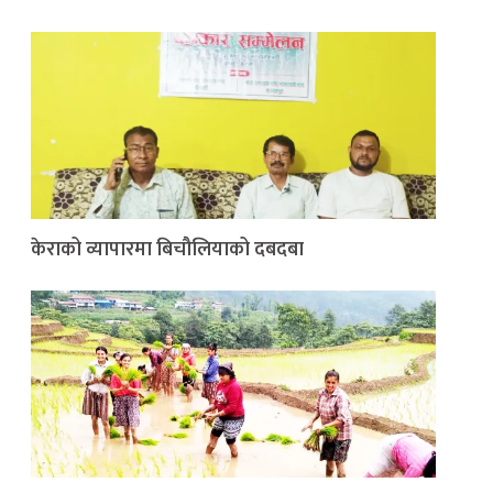
केराको व्यापारमा बिचौलियाको दबदबा