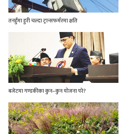
तनहुँमा हुरी चल्दा ट्रान्सफर्मरमा क्षति
बजेटमा गण्डकीका कुन–कुन योजना परे?