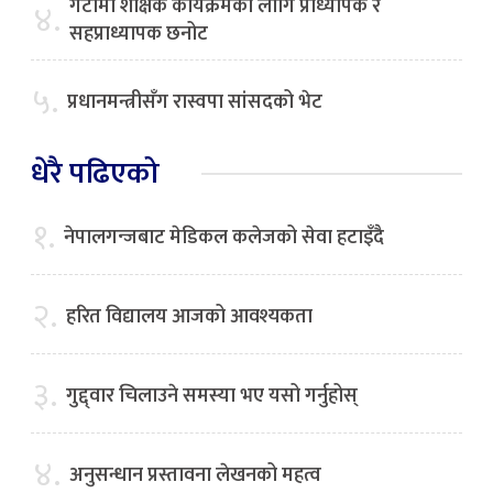
गेटामा शैक्षिक कार्यक्रमका लागि प्राध्यापक र
४.
सहप्राध्यापक छनोट
५.
प्रधानमन्त्रीसँग रास्वपा सांसदको भेट
धेरै पढिएको
१.
नेपालगन्जबाट मेडिकल कलेजको सेवा हटाइँदै
२.
हरित विद्यालय आजको आवश्यकता
३.
गुद्द्वार चिलाउने समस्या भए यसो गर्नुहोस्
४.
अनुसन्धान प्रस्तावना लेखनको महत्व