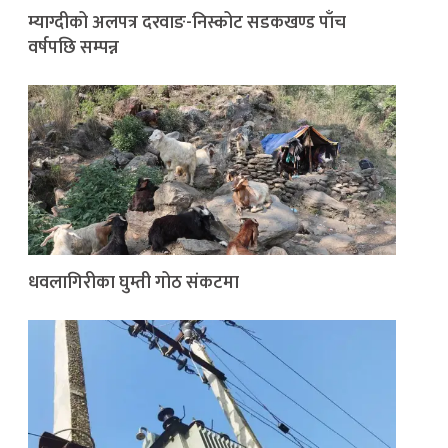
म्याग्दीको अलपत्र दरवाङ-निस्कोट सडकखण्ड पाँच
वर्षपछि सम्पन्न
धवलागिरीका घुम्ती गोठ संकटमा