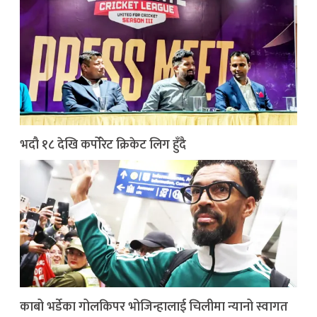
भदौ १८ देखि कर्पोरेट क्रिकेट लिग हुँदै
काबो भर्डेका गोलकिपर भोजिन्हालाई चिलीमा न्यानो स्वागत