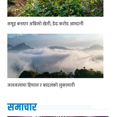
समूह बनाएर अम्रिसो खेती, डेढ करोड आम्दानी
जलजलामा हिमाल र बादलको लुकामारी
समाचार