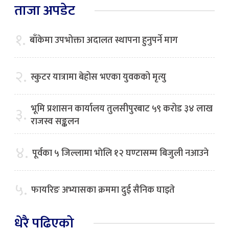
ताजा अपडेट
१.
बाँकेमा उपभोक्ता अदालत स्थापना हुनुपर्ने माग
२.
स्कुटर यात्रामा बेहोस भएका युवकको मृत्यु
भूमि प्रशासन कार्यालय तुलसीपुरबाट ५९ करोड ३४ लाख
३.
राजस्व सङ्कलन
४.
पूर्वका ५ जिल्लामा भाेलि १२ घण्टासम्म बिजुली नआउने
५.
फायरिङ अभ्यासका क्रममा दुई सैनिक घाइते
धेरै पढिएको