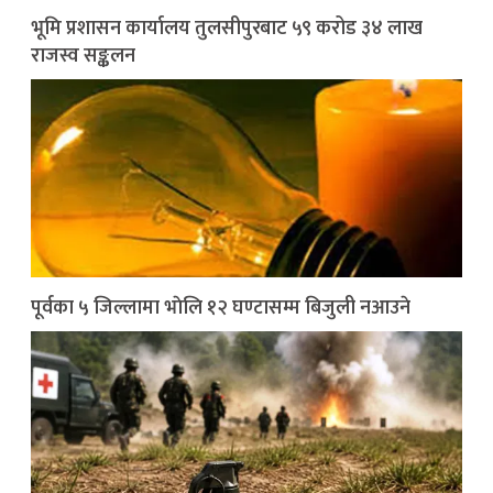
भूमि प्रशासन कार्यालय तुलसीपुरबाट ५९ करोड ३४ लाख
राजस्व सङ्कलन
पूर्वका ५ जिल्लामा भाेलि १२ घण्टासम्म बिजुली नआउने