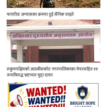
फायरिङ अभ्यासका क्रममा दुई सैनिक घाइते
रुकुमपश्चिमको आठबीसकोट नगरपालिकाका मेयरसहित ११
जनाविरुद्ध भ्रष्टाचार मुद्दा दायर