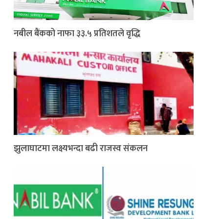
नबील बैंकको नाफा ३३.५ प्रतिशतले वृद्धि
झुलाघाटमा लक्ष्यभन्दा बढी राजस्व संकलन