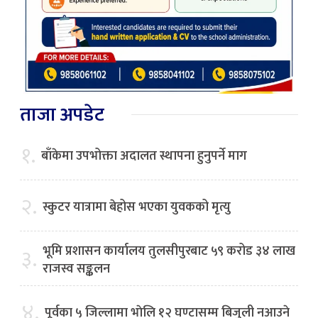
ताजा अपडेट
१.
बाँकेमा उपभोक्ता अदालत स्थापना हुनुपर्ने माग
२.
स्कुटर यात्रामा बेहोस भएका युवकको मृत्यु
भूमि प्रशासन कार्यालय तुलसीपुरबाट ५९ करोड ३४ लाख
३.
राजस्व सङ्कलन
४.
पूर्वका ५ जिल्लामा भाेलि १२ घण्टासम्म बिजुली नआउने