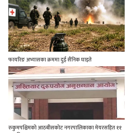
फायरिङ अभ्यासका क्रममा दुई सैनिक घाइते
रुकुमपश्चिमको आठबीसकोट नगरपालिकाका मेयरसहित ११