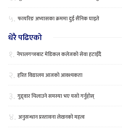
५.
फायरिङ अभ्यासका क्रममा दुई सैनिक घाइते
धेरै पढिएको
१.
नेपालगन्जबाट मेडिकल कलेजको सेवा हटाइँदै
२.
हरित विद्यालय आजको आवश्यकता
३.
गुद्द्वार चिलाउने समस्या भए यसो गर्नुहोस्
४.
अनुसन्धान प्रस्तावना लेखनको महत्व