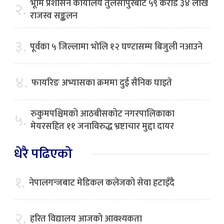
भूमि प्रशासन कार्यालय तुलसीपुरबाट ५९ करोड ३४ लाख
२.
राजस्व सङ्कलन
३.
पूर्वका ५ जिल्लामा भाेलि १२ घण्टासम्म बिजुली नआउने
४.
फायरिङ अभ्यासका क्रममा दुई सैनिक घाइते
रुकुमपश्चिमको आठबीसकोट नगरपालिकाका
५.
मेयरसहित ११ जनाविरुद्ध भ्रष्टाचार मुद्दा दायर
धेरै पढिएको
१.
नेपालगन्जबाट मेडिकल कलेजको सेवा हटाइँदै
२.
हरित विद्यालय आजको आवश्यकता