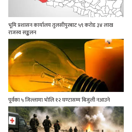
भूमि प्रशासन कार्यालय तुलसीपुरबाट ५९ करोड ३४ लाख
राजस्व सङ्कलन
पूर्वका ५ जिल्लामा भाेलि १२ घण्टासम्म बिजुली नआउने