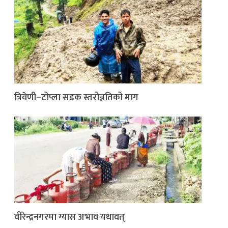
त्रिवेणी–टोप्ला सडक स्तरोन्नतिको माग
वीरेन्द्रनगरमा ग्यास अभाव यथावत्