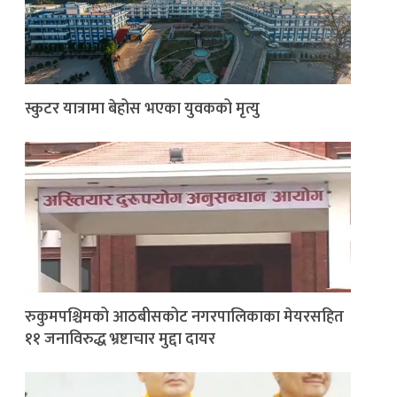
स्कुटर यात्रामा बेहोस भएका युवकको मृत्यु
रुकुमपश्चिमको आठबीसकोट नगरपालिकाका मेयरसहित
११ जनाविरुद्ध भ्रष्टाचार मुद्दा दायर