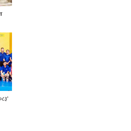
्व
०८३’