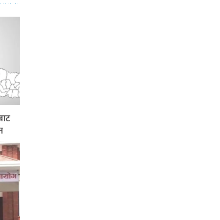
बाट
न