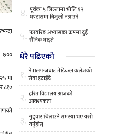
पूर्वका ५ जिल्लामा भाेलि १२
४.
घण्टासम्म बिजुली नआउने
रभन्दा
फायरिङ अभ्यासका क्रममा दुई
५.
सैनिक घाइते
र ७००
धेरै पढिएको
नेपालगन्जबाट मेडिकल कलेजको
१.
२५ मा
सेवा हटाइँदै
ार ८१०
हरित विद्यालय आजको
२.
आवश्यकता
िमाणको
गुद्द्वार चिलाउने समस्या भए यसो
३.
गर्नुहोस्
रक्षित