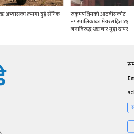
ङ अभ्यासका क्रममा दुई सैनिक
रुकुमपश्चिमको आठबीसकोट
नगरपालिकाका मेयरसहित ११
जनाविरुद्ध भ्रष्टाचार मुद्दा दायर
सम्
Em
ad
स