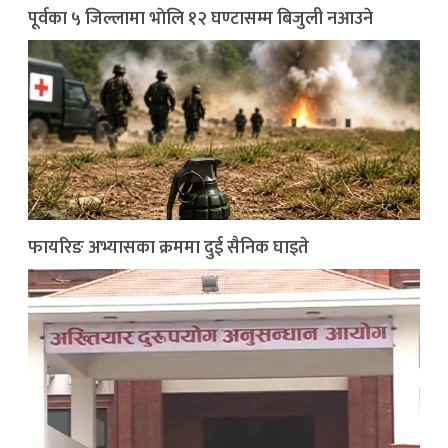
पूर्वका ५ जिल्लामा भाेलि १२ घण्टासम्म बिजुली नआउने
फायरिङ अभ्यासका क्रममा दुई सैनिक घाइते