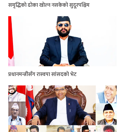
समृद्धिको ढोका खोल्न नसकेको सुदूरपश्चिम
प्रधानमन्त्रीसँग रास्वपा सांसदको भेट