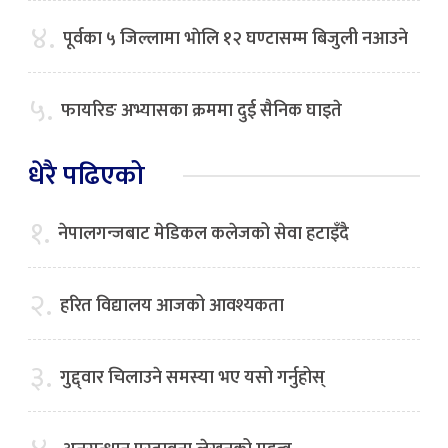
४.
पूर्वका ५ जिल्लामा भाेलि १२ घण्टासम्म बिजुली नआउने
५.
फायरिङ अभ्यासका क्रममा दुई सैनिक घाइते
धेरै पढिएको
१.
नेपालगन्जबाट मेडिकल कलेजको सेवा हटाइँदै
२.
हरित विद्यालय आजको आवश्यकता
३.
गुद्द्वार चिलाउने समस्या भए यसो गर्नुहोस्