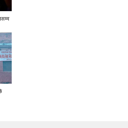
ासम्म
ि