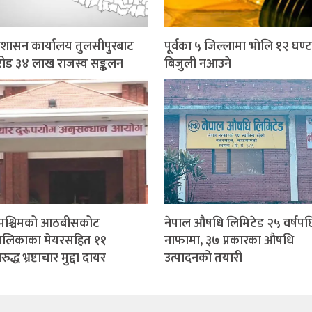
प्रशासन कार्यालय तुलसीपुरबाट
पूर्वका ५ जिल्लामा भाेलि १२ घण्ट
ोड ३४ लाख राजस्व सङ्कलन
बिजुली नआउने
मपश्चिमको आठबीसकोट
नेपाल औषधि लिमिटेड २५ वर्षपछ
ालिकाका मेयरसहित ११
नाफामा, ३७ प्रकारका औषधि
द्ध भ्रष्टाचार मुद्दा दायर
उत्पादनको तयारी