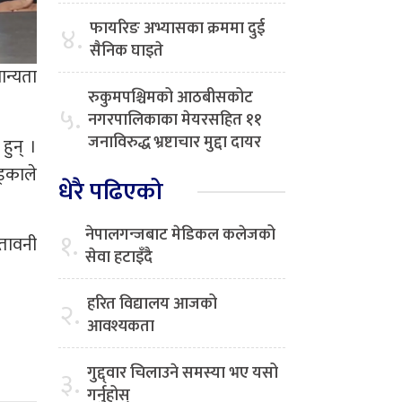
फायरिङ अभ्यासका क्रममा दुई
४.
सैनिक घाइते
ान्यता
रुकुमपश्चिमको आठबीसकोट
५.
नगरपालिकाका मेयरसहित ११
जनाविरुद्ध भ्रष्टाचार मुद्दा दायर
हुन् ।
ड्काले
धेरै पढिएको
नेपालगन्जबाट मेडिकल कलेजको
१.
ेतावनी
सेवा हटाइँदै
हरित विद्यालय आजको
२.
आवश्यकता
गुद्द्वार चिलाउने समस्या भए यसो
३.
गर्नुहोस्