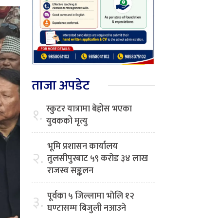
ताजा अपडेट
स्कुटर यात्रामा बेहोस भएका
१.
युवकको मृत्यु
भूमि प्रशासन कार्यालय
२.
तुलसीपुरबाट ५९ करोड ३४ लाख
राजस्व सङ्कलन
पूर्वका ५ जिल्लामा भाेलि १२
३.
घण्टासम्म बिजुली नआउने