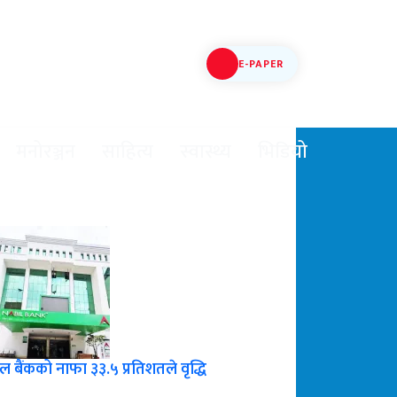
E-PAPER
मनोरञ्जन
साहित्य
स्वास्थ्य
भिडियो
ल बैंकको नाफा ३३.५ प्रतिशतले वृद्धि