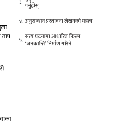
३.
गर्नुहोस्
अनुसन्धान प्रस्तावना लेखनको महत्व
४.
ुला
त ताप
सत्य घटनामा आधारित फिल्म
५.
‘जनक्रान्ति’ निर्माण गरिने
री
ुवाका