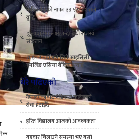
नबील बैंकको नाफा ३३.५ प्रतिशतले
३.
वृद्धि
झुलाघाटमा लक्ष्यभन्दा बढी राजस्व
४.
संकलन
शाइन र नबीलले जिते आइसिसी
५.
इमर्जिङ एसिया बैंकिङ अवार्ड
धेरै पढिएको
नेपालगन्जबाट मेडिकल कलेजको
१.
सेवा हटाइँदै
हरित विद्यालय आजको आवश्यकता
२.
ि
निक
गुद्द्वार चिलाउने समस्या भए यसो