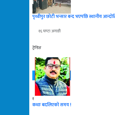
पृथ्वीपुर छोटी भन्सार बन्द भएपछि स्थानीय आन्दो
१६ घण्टा अगाडी
ट्रेन्डिङ
१
कथाः बदलिएको समय !