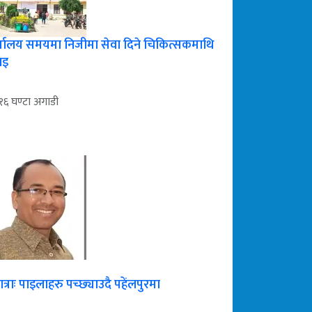
्यालय समयमा निजीमा सेवा दिने चिकित्सकमाथि
ाइ
१६ घण्टा अगाडी
त्राः पाइलाहरु पच्छ्याउदै पहेंलपुरमा