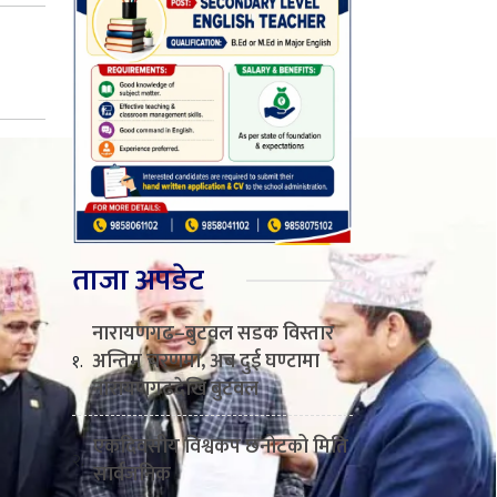
ताजा अपडेट
नारायणगढ–बुटवल सडक विस्तार
अन्तिम चरणमा, अब दुई घण्टामा
१.
नारायणगढदेखि बुटवल
एकदिवसीय विश्वकप छनोटको मिति
२.
सार्वजनिक