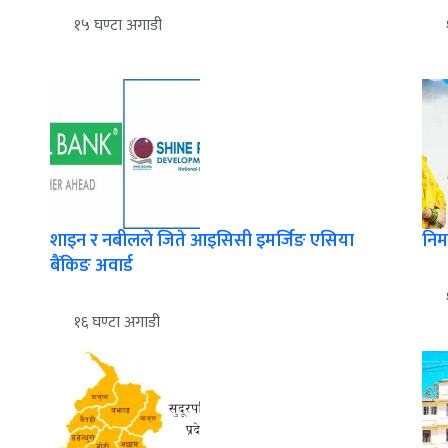
१५ घण्टा अगाडी
शाइन र नबीलले जिते आइसिसी इमर्जिङ एसिया
निर
बैंकिङ अवार्ड
१६ घण्टा अगाडी