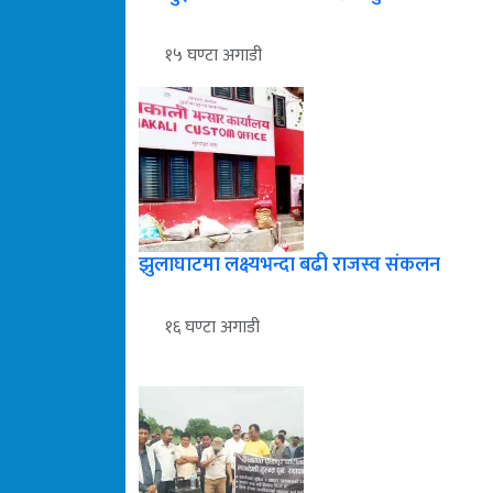
१५ घण्टा अगाडी
झुलाघाटमा लक्ष्यभन्दा बढी राजस्व संकलन
१६ घण्टा अगाडी