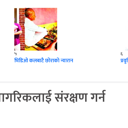
५
६
भिडिओ कलबाटै छोराको न्वारान
प्रव
ागरिकलाई संरक्षण गर्न