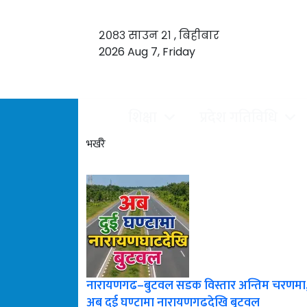
२०८३ साउन २१ , बिहीबार
2026 Aug 7, Friday
शिक्षा
प्रदेश गतिविधि
भर्खरै
नारायणगढ–बुटवल सडक विस्तार अन्तिम चरणमा
अब दुई घण्टामा नारायणगढदेखि बुटवल