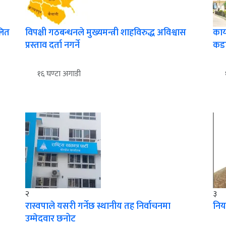
लित
विपक्षी गठबन्धनले मुख्यमन्त्री शाहविरुद्ध अविश्वास
कार
प्रस्ताव दर्ता नगर्ने
कड
१६ घण्टा अगाडी
२
३
रास्वपाले यसरी गर्नेछ स्थानीय तह निर्वाचनमा
निया
उम्मेदवार छनोट