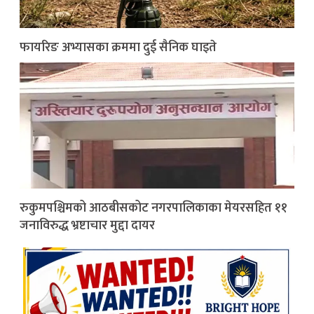
फायरिङ अभ्यासका क्रममा दुई सैनिक घाइते
रुकुमपश्चिमको आठबीसकोट नगरपालिकाका मेयरसहित ११
जनाविरुद्ध भ्रष्टाचार मुद्दा दायर