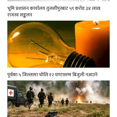
भूमि प्रशासन कार्यालय तुलसीपुरबाट ५९ करोड ३४ लाख
राजस्व सङ्कलन
पूर्वका ५ जिल्लामा भाेलि १२ घण्टासम्म बिजुली नआउने