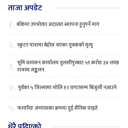
ताजा अपडेट
१.
बाँकेमा उपभोक्ता अदालत स्थापना हुनुपर्ने माग
२.
स्कुटर यात्रामा बेहोस भएका युवकको मृत्यु
भूमि प्रशासन कार्यालय तुलसीपुरबाट ५९ करोड ३४ लाख
३.
राजस्व सङ्कलन
४.
पूर्वका ५ जिल्लामा भाेलि १२ घण्टासम्म बिजुली नआउने
५.
फायरिङ अभ्यासका क्रममा दुई सैनिक घाइते
धेरै पढिएको