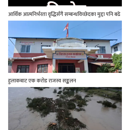
आर्थिक आत्मनिर्भरता वृद्धिसँगै सम्बन्धविच्छेदका मुद्दा पनि बढे
हुलाकबाट एक करोड राजस्व सङ्कलन