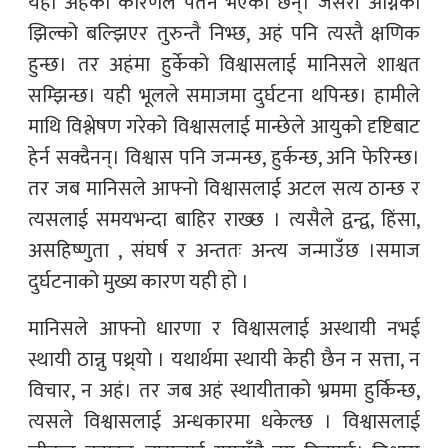
यही अहंको कारणले पतन भएका छन्। जसरी अग्निको
झिल्को बल्झिएर तुरुन्तै निभ्छ, अहं पनि त्यस्तै क्षणिक
हुन्छ। तर अहंमा हुर्केको विश्वासलाई मानिसले शाश्वत
सम्झिन्छ। यही भूलले समाजमा दुर्घटना थपिन्छ। हामीले
माथि विश्लेषण गरेको विश्वासलाई मान्छेले आयुको दृष्टिबाट
हेर्न सक्दैनन्। विश्वास पनि जन्मन्छ, हुर्कन्छ, अनि फेरिन्छ।
तर जब मानिसले आफ्नो विश्वासलाई अटल सत्य ठान्छ र
त्यसलाई समयभन्दा बाहिर राख्छ । त्यसैले द्वन्द्व, हिंसा,
असहिष्णुता , संघर्ष र अन्ततः अन्त्य जन्माउँछ ।समाज
दुर्घटनाको मुख्य कारण यही हो ।
मानिसले आफ्नो धारणा र विश्वासलाई अस्थायी नभई
स्थायी ठान्नु पथ्र्यो । यथार्थमा स्थायी केही छैन न सत्ता, न
विचार, न अहं। तर जब अहं स्थायीताको भ्रममा हुर्किन्छ,
त्यसले विश्वासलाई अन्धकारमा धकेल्छ । विश्वासलाई