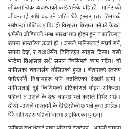
लोकतान्त्रिक व्यवस्थाको कडि भनेकै यहि हो । मानिसको
जीवनलाई अघि बढाउने शक्ति धेरै हुन्छन् ।तर तिनमध्ये
सबैभन्दा मौलिक शक्ति हो विश्वास। विश्वास भनेको केवल
धर्मसँग जोडिएको अन्ध आस्था मात्र होइन हुन त ब्यक्तिगत
रूपमा आन्तरिक ऊर्जा हो । जसले मानिसलाई संघर्ष गर्न,
सपना देख्न, र यथार्थसँग टिकिरहन साहस दिन्छ। यसो
भन्दैमा विश्वासले सधैं समान किसिमले काम गर्दैन। यो
मानिसको चेतनासँग गाँसिएको हुन्छ । चेतनाको स्वरूप
फेरिएसँगै विश्वासहरू पनि बदलिएको देख्छौँ हामी ।
मानिसलाई दुई किसिमको दृष्टिकोणले बाँड्न सकिन्छ।
पहिलो त उसले के देख्न चाहन्छ भन्ने कुराले निर्भर गर्छ ।
दोस्रो –उसले वास्तवमै के देखिरहेको छ भन्ने कुरा आउँछ ।
धेरै मानिसहरू पहिलो धारमा अड्किएका हुन्छन्।
उनीहरू यथार्थलाई नाङ्गा आँखाले देख्दैनन् । आफ्नो चाहना