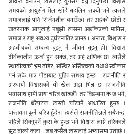
जीवन्त बनाउन, त्यसलाई युगसँगै बग्न दिनुपर्छ। विश्वास
समयको आयुसँग मेल खाँदै बदलिन सक्यो भने त्यसले
समाजलाई पनि सिर्जनशील बनाउँछ। तर अहंको छोटो र
खतरनाक आयुलाई नबुझी त्यसमा अड्किएको मानिस,
समाज र राष्ट्र अवश्य दुर्घटनातिर जान्छ । अन्ततः, विश्वास र
अहंबीचको सम्बन्ध बुझ्नु नै जीवन बुझ्नु हो। विश्वास
दीर्घकालीन ऊर्जा हुन सक्छ, तर अहं क्षणिक छ। त्यसैले
स्थायीत्वको भ्रम तोडेर, अस्थिर अस्तित्वको यथार्थ स्वीकार
गर्न सके मात्र पीडाबाट मुक्ति सम्भव हुन्छ । राजनीति र
अस्थायी विश्वासको यो खेल अझ भिन्न छ ।राजनीति
भन्नासाथ हामी प्रायः चरित्र खोज्छौँ। तर विडम्बना के छ भने,
राजनीति धेरैपटक त्यस्तो चरित्रमै आधारित हुन्छ ।
वास्तवमा कुनै चरित्र हुँदैन। त्यसैले राजनीतिज्ञले सबैभन्दा
पहिले सिक्नुपर्ने कुरा के हुन्छ भने विश्वास लाग्ने तरिकाले
झूट बोल्ने कला । जब कसैले त्यसलाई अभ्यासमा उतार्छ ।