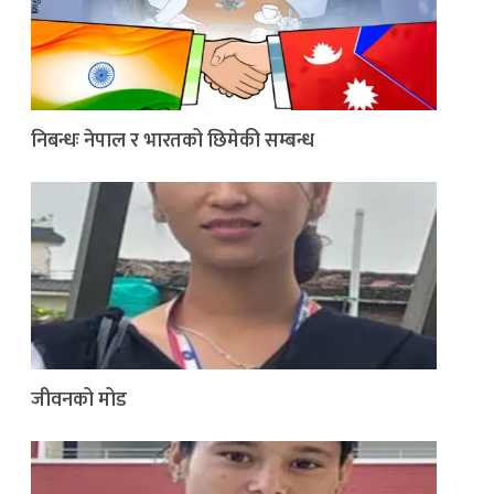
निबन्धः नेपाल र भारतको छिमेकी सम्बन्ध
जीवनको मोड