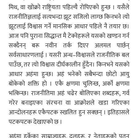
मिथ, वा खोक्रो राष्ट्रियता पहिल्यै रोपिएको हुन्छ । यसैले
राजनीतिज्ञलाई सत्यभन्दा झूट सजिलो लाग्छ किनभने त्यो
झूटलाई विश्वास गर्ने मानसिक आधार पहिले नै तयार छ।
आज पनि पुराना सिद्धान्त मै टेक्नेहरूले यसको खण्डन गर्न
सक्दैनन् बरू नवीन तर्क दिएर अलमल पार्छन्
सर्वसाधारणलाई । यसरी अन्ध–विश्वासले राजनीतिक बल
पाउँछ, तर त्यो विश्वास दीर्घकालीन हुँदैन। किनभने यसको
आधार अहंमा हुन्छ। अहं भनेको सबैभन्दा छोटो आयु
बोकेको शक्ति हो । एकै क्षणमा चुलिन्छ, अर्को क्षणमा
भत्किन्छ। राजनीतिमा अहं चढेर बोलिएका शब्दहरू, गर्व
गरेर बनाइएका संरचना वा आक्रोशले खडा गरिएका
आन्दोलनहरू एकैपटक स्खलित हुन सक्छन् । इतिहासले
पटकपटक देखाएको छ ।
अहंमा हुर्केका साम्राज्यहरू, दलहरू, र नेताहरूको पतन