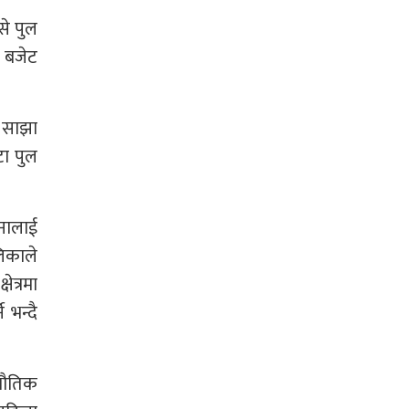
से पुल
ड बजेट
, साझा
टा पुल
जनालाई
िकाले
ेत्रमा
 भन्दै
 भौतिक