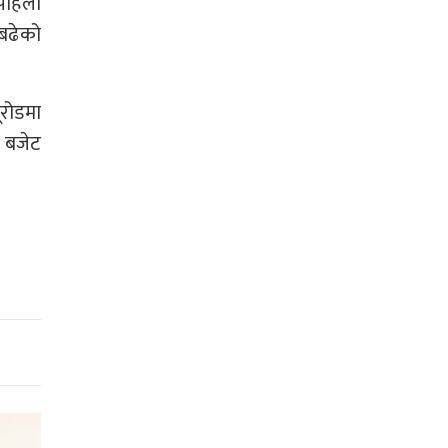
 पहिला
नबढेको
ूरोडमा
 बजेट