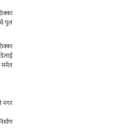
ेक्का
थै पुल
ेक्का
डेलाई
 समेत
ले नगर
िर्माण