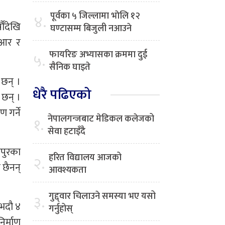
पूर्वका ५ जिल्लामा भाेलि १२
४.
ँदेखि
घण्टासम्म बिजुली नआउने
पीआर र
फायरिङ अभ्यासका क्रममा दुई
५.
सैनिक घाइते
 छन् ।
धेरै पढिएको
 छन् ।
 गर्ने
नेपालगन्जबाट मेडिकल कलेजको
१.
सेवा हटाइँदै
लपुरका
हरित विद्यालय आजको
२.
 छैनन्
आवश्यकता
गुद्द्वार चिलाउने समस्या भए यसो
३.
 भदौ ४
गर्नुहोस्
िर्माण