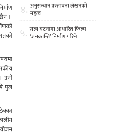
अनुसन्धान प्रस्तावना लेखनको
४.
र्माण
महत्व
छैन ।
्माणको
सत्य घटनामा आधारित फिल्म
५.
ागतको
‘जनक्रान्ति’ निर्माण गरिने
विषयमा
ासकीय
 । उनी
से पुल
ेक्का
कालीन
नियोजन