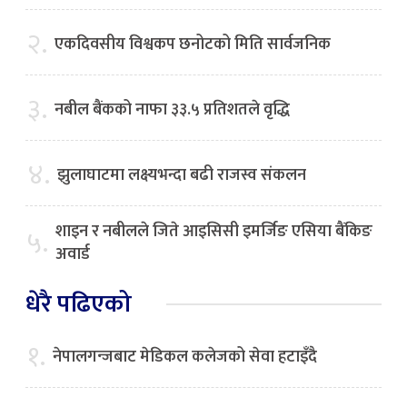
२.
एकदिवसीय विश्वकप छनोटको मिति सार्वजनिक
३.
नबील बैंकको नाफा ३३.५ प्रतिशतले वृद्धि
४.
झुलाघाटमा लक्ष्यभन्दा बढी राजस्व संकलन
शाइन र नबीलले जिते आइसिसी इमर्जिङ एसिया बैंकिङ
५.
अवार्ड
धेरै पढिएको
१.
नेपालगन्जबाट मेडिकल कलेजको सेवा हटाइँदै