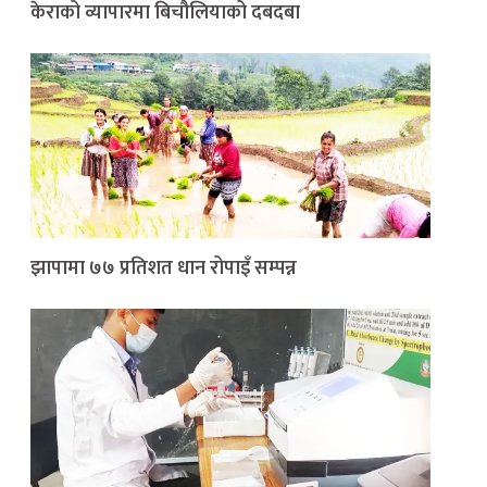
केराको व्यापारमा बिचौलियाको दबदबा
झापामा ७७ प्रतिशत धान रोपाइँ सम्पन्न