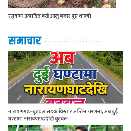
रसुवामा उत्पादित बर्खे आलु बजार पुग्न थाल्यो
समाचार
नारायणगढ–बुटवल सडक विस्तार अन्तिम चरणमा, अब दुई
घण्टामा नारायणगढदेखि बुटवल