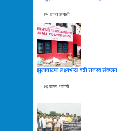
१५ घण्टा अगाडी
झुलाघाटमा लक्ष्यभन्दा बढी राजस्व संकलन
१६ घण्टा अगाडी