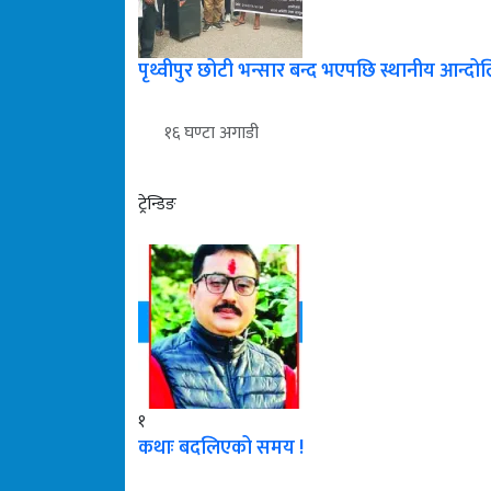
पृथ्वीपुर छोटी भन्सार बन्द भएपछि स्थानीय आन्दो
१६ घण्टा अगाडी
ट्रेन्डिङ
१
कथाः बदलिएको समय !