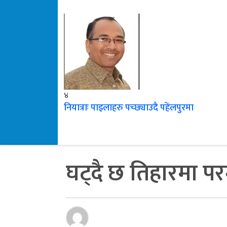
४
नियात्राः पाइलाहरु पच्छ्याउदै पहेंलपुरमा
घट्दै छ तिहारमा पर