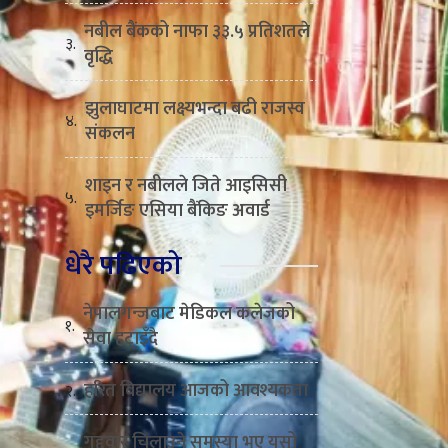
नबील बैंकको नाफा ३३.५ प्रतिशतले
३.
वृद्धि
झुलाघाटमा लक्ष्यभन्दा बढी राजस्व
४.
संकलन
शाइन र नबीलले जिते आइसिसी
५.
इमर्जिङ एसिया बैंकिङ अवार्ड
धेरै पढिएको
नेपालगन्जबाट मेडिकल कलेजको
१.
सेवा हटाइँदै
हरित विद्यालय आजको आवश्यकता
२.
गुद्द्वार चिलाउने समस्या भए यसो