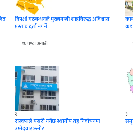
लित
विपक्षी गठबन्धनले मुख्यमन्त्री शाहविरुद्ध अविश्वास
कार
प्रस्ताव दर्ता नगर्ने
कड
१६ घण्टा अगाडी
२
३
रास्वपाले यसरी गर्नेछ स्थानीय तह निर्वाचनमा
समृ
उम्मेदवार छनोट