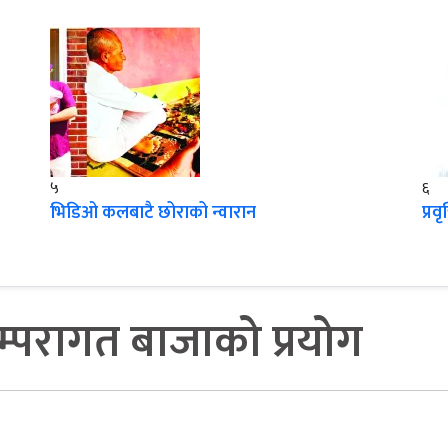
५
६
भिडिओ कलबाटै छोराको न्वारान
प्रव
म्परागत बाजाको प्रयोग