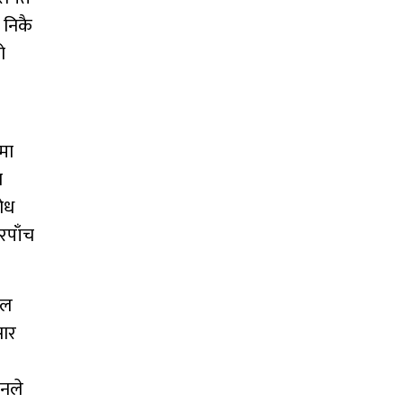
 निकै
ो
मा
ा
ोध
रपाँच
दल
सार
।
उनले