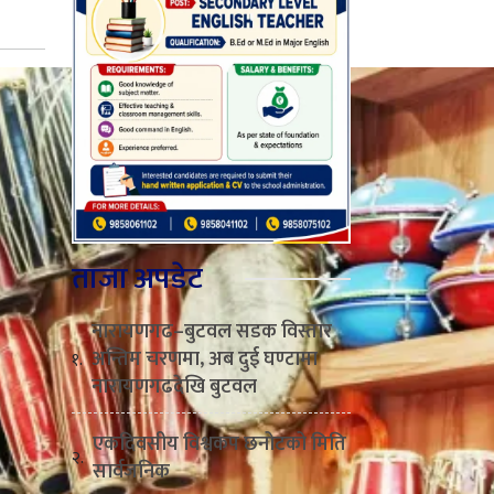
ताजा अपडेट
नारायणगढ–बुटवल सडक विस्तार
अन्तिम चरणमा, अब दुई घण्टामा
१.
नारायणगढदेखि बुटवल
एकदिवसीय विश्वकप छनोटको मिति
२.
सार्वजनिक