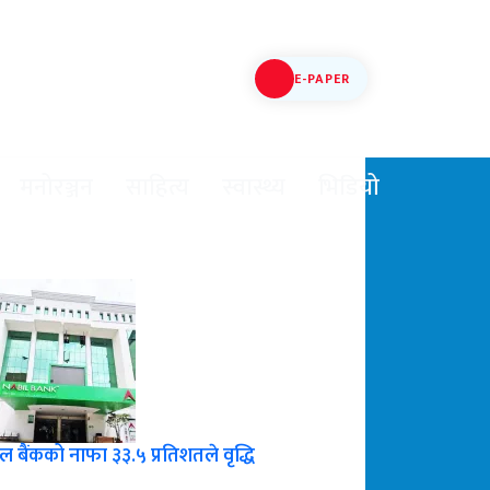
E-PAPER
मनोरञ्जन
साहित्य
स्वास्थ्य
भिडियो
ल बैंकको नाफा ३३.५ प्रतिशतले वृद्धि