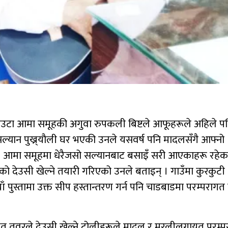
एउटा आमा समूहकी अगुवा रुपकली बिष्टले आफूहरूले अहिले प
ल्यान पुख्र्याैली घर भएकी उनले यसवर्ष पनि मादलसँगै आफ्नो
। आमा समूहमा धेरैजसो सल्यानबाट बसाइँ सरी आएकाहरू रहेक
षको देउसी खेल्ने तयारी गरिएको उनले बताइन् । गाउँमा कुरकुटी
 नयाँ पुस्तामा उक्त सीप हस्तान्तरण गर्न पनि चाडबाडमा परम्परागत
वस्थित तवरले देउसी खेल्ने टोलीहरूले मादल र मुरलीलगायत परम्