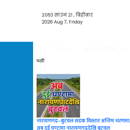
२०८३ साउन २१ , बिहीबार
2026 Aug 7, Friday
शिक्षा
प्रदेश गतिविधि
भर्खरै
नारायणगढ–बुटवल सडक विस्तार अन्तिम चरणमा
अब दुई घण्टामा नारायणगढदेखि बुटवल