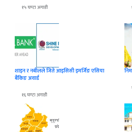
१५ घण्टा अगाडी
शाइन र नबीलले जिते आइसिसी इमर्जिङ एसिया
निर
बैंकिङ अवार्ड
१६ घण्टा अगाडी