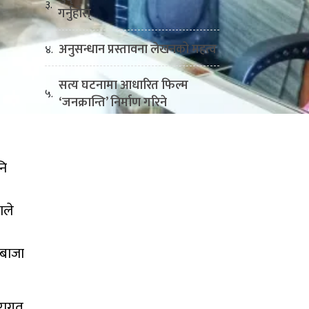
३.
गर्नुहोस्
अनुसन्धान प्रस्तावना लेखनको महत्व
४.
सत्य घटनामा आधारित फिल्म
५.
‘जनक्रान्ति’ निर्माण गरिने
नि
ाले
 बाजा
परागत