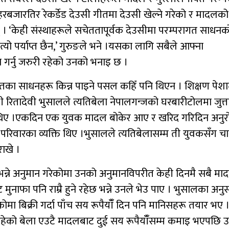
रबजारतिर रेकर्डेड देउसी गीतमा देउसी खेल्ने गरेको र मादलको
न् । ‘केही संस्थाहरूले सचेततापूर्वक देउसीमा परम्परागत साधनक
र त्यो पर्याप्त छैन,’ गुरुङले भने ।यसका लागि सबैले आफ्ना
 गर्नु जरुरी रहेको उनको भनाइ छ ।
तका साधनहरू किन्न पाइने पसल कहिँ पनि थिएन । शिक्षण पेशा
ती रितादेवी भुसालले त्यतिबेला नेपालगन्जको घरबारीटोलमा जुत्त
थिए ।एकदिन एक युवक मादल बोकेर आए र खरिद गरिदिन अनुर
 परिवारका व्यक्ति थिए ।भुसालले त्यतिबेलासम्म ती युवकसँग चा
ाखे ।
न्ने अनुमान गरेकोमा उनको अनुमानविपरीत केही दिनमै सबै मा
ुनाफा पनि राम्रै हुने रहेछ भन्ने उनले भेउ पाए । भुसालका अनु
ोमा बिक्री गर्दा पाँच सय रूपैयाँँ दिन पनि मानिसहरू तयार भए 
 भइरहेको बेला एउटै मादलबाट दुई सय रूपैयाँँसम्म कमाइ भएपछि 