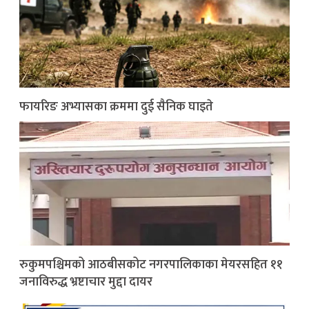
फायरिङ अभ्यासका क्रममा दुई सैनिक घाइते
रुकुमपश्चिमको आठबीसकोट नगरपालिकाका मेयरसहित ११
जनाविरुद्ध भ्रष्टाचार मुद्दा दायर