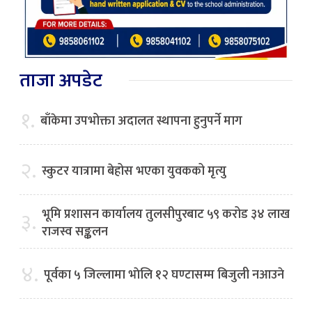
ताजा अपडेट
१.
बाँकेमा उपभोक्ता अदालत स्थापना हुनुपर्ने माग
२.
स्कुटर यात्रामा बेहोस भएका युवकको मृत्यु
भूमि प्रशासन कार्यालय तुलसीपुरबाट ५९ करोड ३४ लाख
३.
राजस्व सङ्कलन
४.
पूर्वका ५ जिल्लामा भाेलि १२ घण्टासम्म बिजुली नआउने