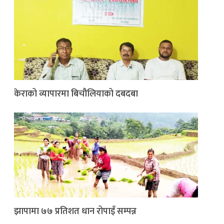
केराको व्यापारमा बिचौलियाको दबदबा
झापामा ७७ प्रतिशत धान रोपाइँ सम्पन्न