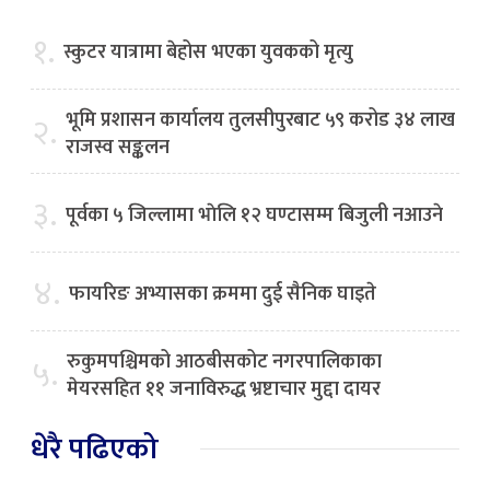
१.
स्कुटर यात्रामा बेहोस भएका युवकको मृत्यु
भूमि प्रशासन कार्यालय तुलसीपुरबाट ५९ करोड ३४ लाख
२.
राजस्व सङ्कलन
३.
पूर्वका ५ जिल्लामा भाेलि १२ घण्टासम्म बिजुली नआउने
४.
फायरिङ अभ्यासका क्रममा दुई सैनिक घाइते
रुकुमपश्चिमको आठबीसकोट नगरपालिकाका
५.
मेयरसहित ११ जनाविरुद्ध भ्रष्टाचार मुद्दा दायर
धेरै पढिएको