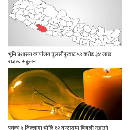
भूमि प्रशासन कार्यालय तुलसीपुरबाट ५९ करोड ३४ लाख
राजस्व सङ्कलन
पूर्वका ५ जिल्लामा भाेलि १२ घण्टासम्म बिजुली नआउने