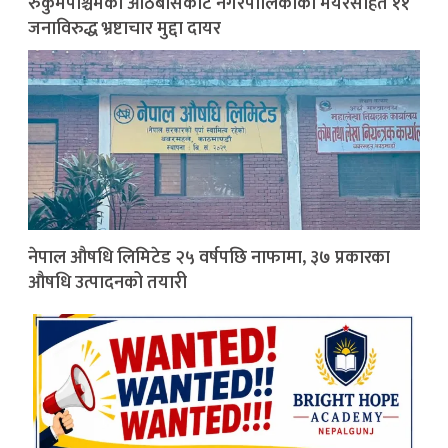
रुकुमपश्चिमको आठबीसकोट नगरपालिकाका मेयरसहित ११
जनाविरुद्ध भ्रष्टाचार मुद्दा दायर
नेपाल औषधि लिमिटेड २५ वर्षपछि नाफामा, ३७ प्रकारका
औषधि उत्पादनको तयारी