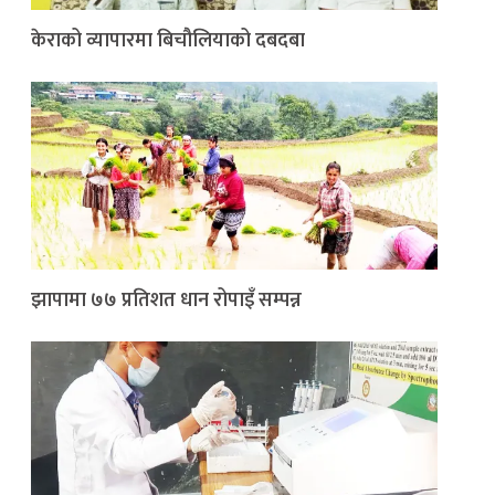
केराको व्यापारमा बिचौलियाको दबदबा
झापामा ७७ प्रतिशत धान रोपाइँ सम्पन्न