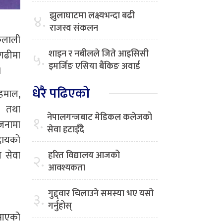
झुलाघाटमा लक्ष्यभन्दा बढी
४.
राजस्व संकलन
कैलाली
शाइन र नबीलले जिते आइसिसी
नगढीमा
५.
इमर्जिङ एसिया बैंकिङ अवार्ड
।
धेरै पढिएको
 हमाल,
य तथा
नेपालगन्जबाट मेडिकल कलेजको
१.
ोजनामा
सेवा हटाइँदै
ुदायको
 सेवा
हरित विद्यालय आजको
२.
आवश्यकता
गुद्द्वार चिलाउने समस्या भए यसो
३.
गर्नुहोस्
ै आएको