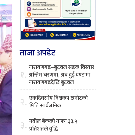
ताजा अपडेट
नारायणगढ–बुटवल सडक विस्तार
१.
अन्तिम चरणमा, अब दुई घण्टामा
नारायणगढदेखि बुटवल
एकदिवसीय विश्वकप छनोटको
२.
मिति सार्वजनिक
नबील बैंकको नाफा ३३.५
३.
प्रतिशतले वृद्धि