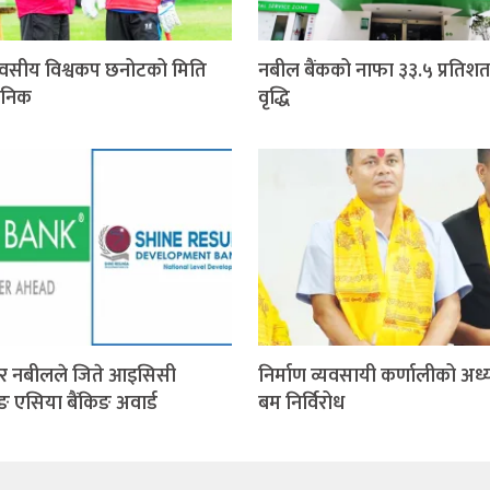
वसीय विश्वकप छनोटको मिति
नबील बैंकको नाफा ३३.५ प्रतिशत
जनिक
वृद्धि
र नबीलले जिते आइसिसी
निर्माण व्यवसायी कर्णालीको अध्य
िङ एसिया बैंकिङ अवार्ड
बम निर्विरोध