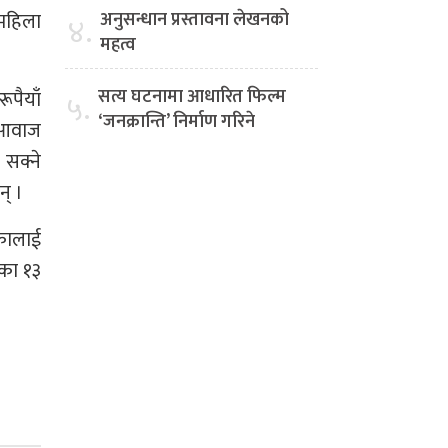
 महिला
अनुसन्धान प्रस्तावना लेखनको
४.
महत्व
सत्य घटनामा आधारित फिल्म
ूपैयाँ
५.
‘जनक्रान्ति’ निर्माण गरिने
े आवाज
 सक्ने
न् ।
िकालाई
ाका १३