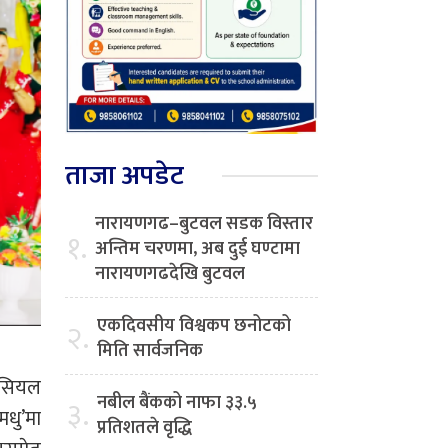
ताजा अपडेट
नारायणगढ–बुटवल सडक विस्तार
१.
अन्तिम चरणमा, अब दुई घण्टामा
नारायणगढदेखि बुटवल
एकदिवसीय विश्वकप छनोटको
२.
मिति सार्वजनिक
िसियल
नबील बैंकको नाफा ३३.५
३.
मधु’मा
प्रतिशतले वृद्धि