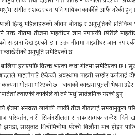
ट्रिय लोक तथा दोहोरी गीत प्रतिष्ठान कर्णाली प्रदेशकी अध्यक
धु’मा संगीत र शब्द रचना पनि गायिका कार्कीले आफैँ गरेकी हुन् 
पाली हिन्दु महिलाहरूको जीवन भोगाइ र अनुभूतिको प्रतिविम्
किने उक्त गीतमा तीजमा माइतीघर जान नपाएकी छोरीले माइती
को सम्झना देखाइएको छ । उक्त गीतमा माइतीघर जान नपाएकी 
ाच्दाखेरीको अनुभूति समेटिएको छ ।
 बालिया हराएपछि विरक्त भएको कथा गीतमा समेटिएको छ । सुर
बादलले माइतीगाउँ छेकेको अवस्थामा माइती सम्झेर कर्मलाई दोष
 कल्पना गीतमा गरिएको छ । बाबाको काखमा पुतली भेषमा उडेर
ार्वता’ ल्याएकी कार्कीले यो वर्ष ‘मधु’ सार्वजनिक गरेकी हुन् ।
क्षेत्रमा अनवरत लागेकी कार्की तीज गीतलाई समयानुकूल परि
 समाज परिवर्तन, नारी सिर्जनशीलता र सकारात्मक सन्देश दिने
ानीको झगडा, सासुबाट थिचोमिचोमा परेको बिलौना मात्र होइन पार