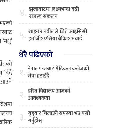
्षसमेत
।
झुलाघाटमा लक्ष्यभन्दा बढी
४.
राजस्व संकलन
ब भएको
घरबाट
शाइन र नबीलले जिते आइसिसी
५.
इमर्जिङ एसिया बैंकिङ अवार्ड
‘मधु’
धेरै पढिएको
्खेतको
नेपालगन्जबाट मेडिकल कलेजको
१.
 दिँदै
सेवा हटाइँदै
 आउने
हरित विद्यालय आजको
२.
आवश्यकता
वेशमा
 खालका
गुद्द्वार चिलाउने समस्या भए यसो
३.
गर्नुहोस्
िवारिक