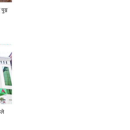
पुग्न
ले