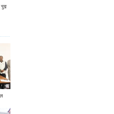
पुग्न
दल