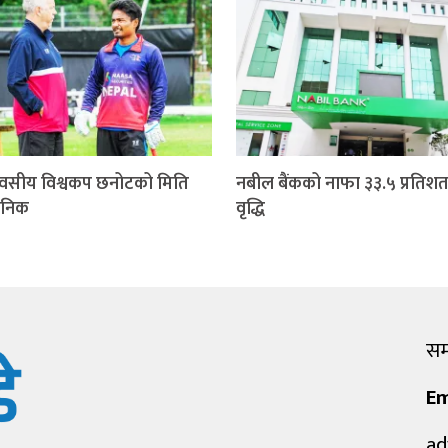
वसीय विश्वकप छनोटको मिति
नबील बैंकको नाफा ३३.५ प्रतिशत
जनिक
वृद्धि
सम्
Em
ad