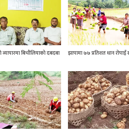
ो व्यापारमा बिचौलियाको दबदबा
झापामा ७७ प्रतिशत धान रोपाइँ सम