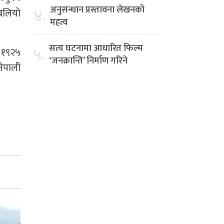
अनुसन्धान प्रस्तावना लेखनको
४.
 बलियो
महत्व
सत्य घटनामा आधारित फिल्म
५.
न १९२५
‘जनक्रान्ति’ निर्माण गरिने
ेपाली