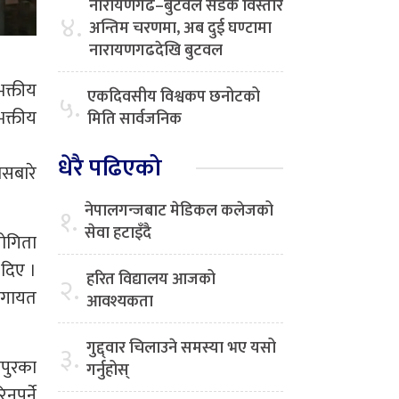
नारायणगढ–बुटवल सडक विस्तार
४.
अन्तिम चरणमा, अब दुई घण्टामा
नारायणगढदेखि बुटवल
भक्तीय
एकदिवसीय विश्वकप छनोटको
५.
क्तीय
मिति सार्वजनिक
धेरै पढिएको
ासबारे
नेपालगन्जबाट मेडिकल कलेजको
१.
सेवा हटाइँदै
योगिता
 दिए ।
हरित विद्यालय आजको
२.
 लगायत
आवश्यकता
गुद्द्वार चिलाउने समस्या भए यसो
३.
लपुरका
गर्नुहोस्
ुपर्ने