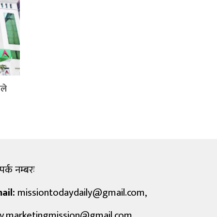
ले
पर्क नम्बरः
ail:
missiontodaydaily@gmail.com
,
v.marketingmission@gmail.com