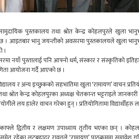
ुदायिक पुस्तकालय तथा श्रोत केन्द्र कोहलपुरले खुला भानु
 छ । आइतबार भानु जयन्तीको अवसरमा पुस्तकालयले खुला भानुभ
ो ।
मा नयाँ पुस्तालाई पनि आफ्नो धर्म, संस्कार र संस्कृतिको इतिह
गिता आयोजना गर्दै आएको छ ।
िद्यालय र अन्य इच्छुकको सहभातिमा खुला ‘रामायण’ वाचन प्रति
ा श्रोत केन्द्र कोहलपुरका अध्यक्ष चेतकान्त भट्टराइले जानकारी
योगीले लय हालेर वाचन गरेका हुन् । प्रतियोगितामा विद्यार्थीहरु
प्ति काफ्ले द्वितीय र लक्षमण उपाध्याय तृतीय भएका छन् । कोह
थिसमेत रहेका लुटबहादुर रावतले ‘रामायण’ पाठ्क्रममा समावेश गरिन