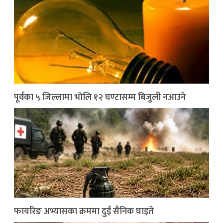
पूर्वका ५ जिल्लामा भाेलि १२ घण्टासम्म बिजुली नआउने
फायरिङ अभ्यासका क्रममा दुई सैनिक घाइते