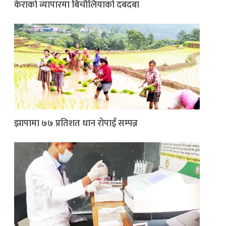
केराको व्यापारमा बिचौलियाको दबदबा
झापामा ७७ प्रतिशत धान रोपाइँ सम्पन्न