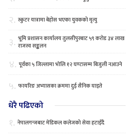
२.
स्कुटर यात्रामा बेहोस भएका युवकको मृत्यु
भूमि प्रशासन कार्यालय तुलसीपुरबाट ५९ करोड ३४ लाख
३.
राजस्व सङ्कलन
४.
पूर्वका ५ जिल्लामा भाेलि १२ घण्टासम्म बिजुली नआउने
५.
फायरिङ अभ्यासका क्रममा दुई सैनिक घाइते
धेरै पढिएको
१.
नेपालगन्जबाट मेडिकल कलेजको सेवा हटाइँदै