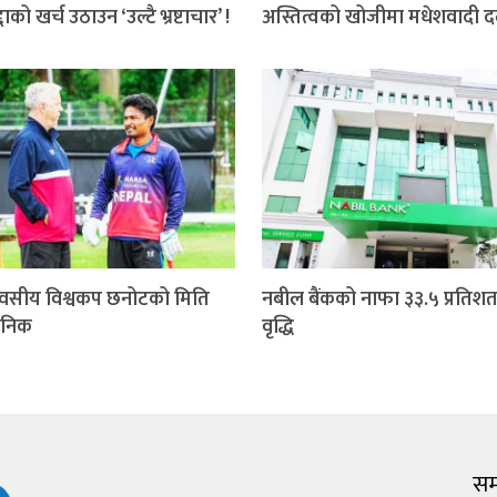
दाको खर्च उठाउन ‘उल्टै भ्रष्टाचार’ !
अस्तित्वको खोजीमा मधेशवादी 
वसीय विश्वकप छनोटको मिति
नबील बैंकको नाफा ३३.५ प्रतिशत
जनिक
वृद्धि
सम्