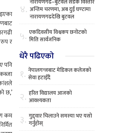
नारायणगढ–बुटवल सडक विस्तार
४.
अन्तिम चरणमा, अब दुई घण्टामा
नाइएका
नारायणगढदेखि बुटवल
करणबाट
अमरगढी
एकदिवसीय विश्वकप छनोटको
५.
मिति सार्वजनिक
वरुप र
धेरै पढिएको
ए पनि
नेपालगन्जबाट मेडिकल कलेजको
१.
कब्जा
सेवा हटाइँदै
कांशले
को छ,’
हरित विद्यालय आजको
२.
आवश्यकता
योग कम
गुद्द्वार चिलाउने समस्या भए यसो
३.
गर्नुहोस्
िर्मित