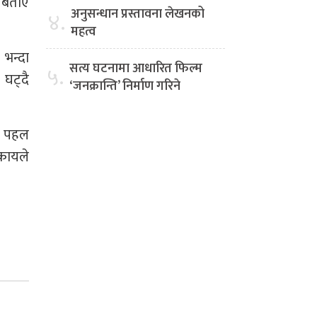
े बताए
अनुसन्धान प्रस्तावना लेखनको
४.
महत्व
भन्दा
सत्य घटनामा आधारित फिल्म
५.
घट्दै
‘जनक्रान्ति’ निर्माण गरिने
ाट पहल
िकायले