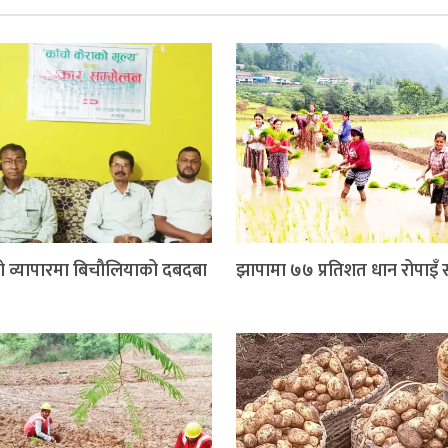
ो व्यापारमा बिचौलियाको दबदबा
झापामा ७७ प्रतिशत धान रोपाइँ सम