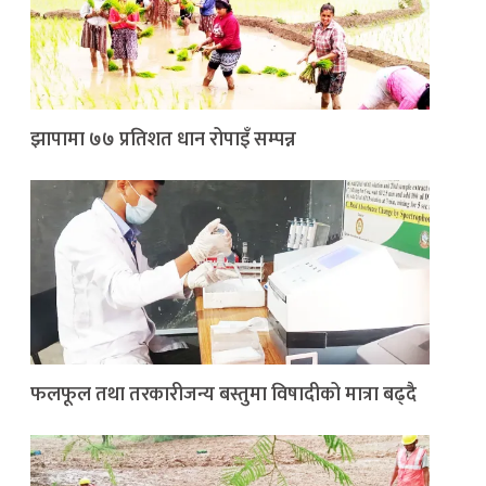
झापामा ७७ प्रतिशत धान रोपाइँ सम्पन्न
फलफूल तथा तरकारीजन्य बस्तुमा विषादीको मात्रा बढ्दै