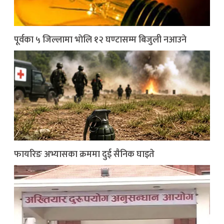
पूर्वका ५ जिल्लामा भाेलि १२ घण्टासम्म बिजुली नआउने
फायरिङ अभ्यासका क्रममा दुई सैनिक घाइते