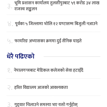
भूमि प्रशासन कार्यालय तुलसीपुरबाट ५९ करोड ३४ लाख
३.
राजस्व सङ्कलन
४.
पूर्वका ५ जिल्लामा भाेलि १२ घण्टासम्म बिजुली नआउने
५.
फायरिङ अभ्यासका क्रममा दुई सैनिक घाइते
धेरै पढिएको
१.
नेपालगन्जबाट मेडिकल कलेजको सेवा हटाइँदै
२.
हरित विद्यालय आजको आवश्यकता
३.
गुद्द्वार चिलाउने समस्या भए यसो गर्नुहोस्