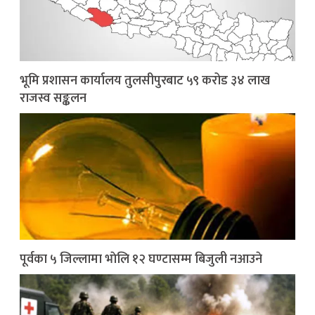
भूमि प्रशासन कार्यालय तुलसीपुरबाट ५९ करोड ३४ लाख
राजस्व सङ्कलन
पूर्वका ५ जिल्लामा भाेलि १२ घण्टासम्म बिजुली नआउने