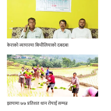
केराको व्यापारमा बिचौलियाको दबदबा
झापामा ७७ प्रतिशत धान रोपाइँ सम्पन्न