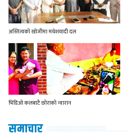
अस्तित्वको खोजीमा मधेशवादी दल
भिडिओ कलबाटै छोराको न्वारान
समाचार