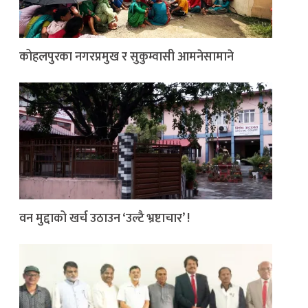
कोहलपुरका नगरप्रमुख र सुकुम्वासी आमनेसामाने
वन मुद्दाको खर्च उठाउन ‘उल्टै भ्रष्टाचार’ !