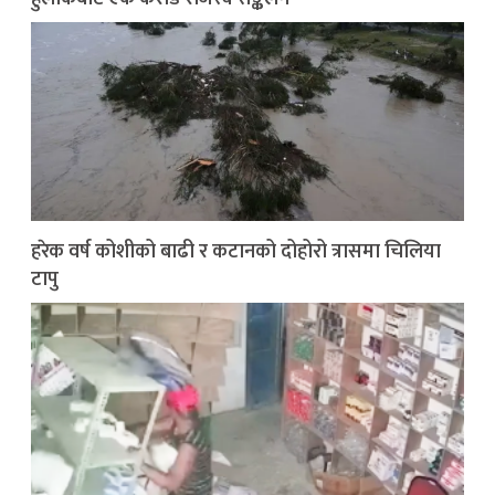
हरेक वर्ष कोशीको बाढी र कटानको दोहोरो त्रासमा चिलिया
टापु