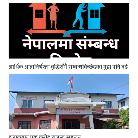
आर्थिक आत्मनिर्भरता वृद्धिसँगै सम्बन्धविच्छेदका मुद्दा पनि बढे
हुलाकबाट एक करोड राजस्व सङ्कलन