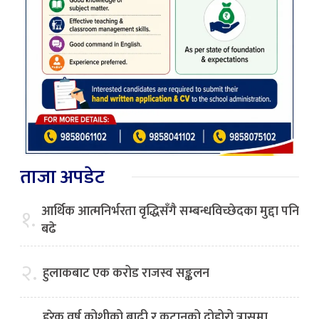
ताजा अपडेट
आर्थिक आत्मनिर्भरता वृद्धिसँगै सम्बन्धविच्छेदका मुद्दा पनि
१.
बढे
२.
हुलाकबाट एक करोड राजस्व सङ्कलन
हरेक वर्ष कोशीको बाढी र कटानको दोहोरो त्रासमा