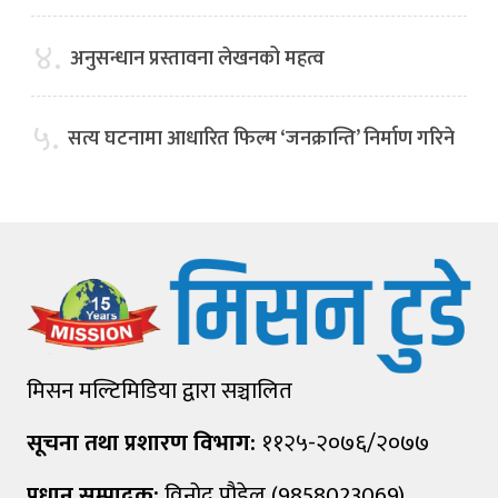
४.
अनुसन्धान प्रस्तावना लेखनको महत्व
५.
सत्य घटनामा आधारित फिल्म ‘जनक्रान्ति’ निर्माण गरिने
मिसन मल्टिमिडिया द्वारा सञ्चालित
सूचना तथा प्रशारण विभाग:
११२५-२०७६/२०७७
प्रधान सम्पादक:
विनोद पौडेल (9858023069)