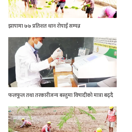
झापामा ७७ प्रतिशत धान रोपाइँ सम्पन्न
फलफूल तथा तरकारीजन्य बस्तुमा विषादीको मात्रा बढ्दै