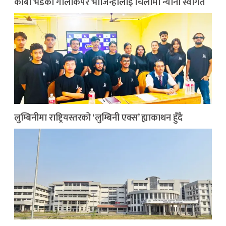
काबो भर्डेका गोलकिपर भोजिन्हालाई चिलीमा न्यानो स्वागत
लुम्बिनीमा राष्ट्रियस्तरको ‘लुम्बिनी एक्स’ ह्याकाथन हुँदै