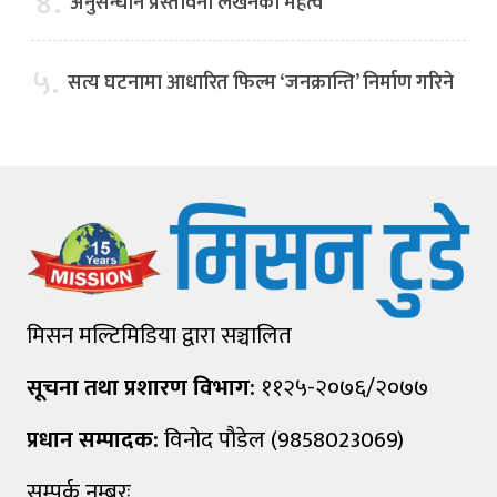
४.
अनुसन्धान प्रस्तावना लेखनको महत्व
५.
सत्य घटनामा आधारित फिल्म ‘जनक्रान्ति’ निर्माण गरिने
मिसन मल्टिमिडिया द्वारा सञ्चालित
सूचना तथा प्रशारण विभाग:
११२५-२०७६/२०७७
प्रधान सम्पादक:
विनोद पौडेल (9858023069)
सम्पर्क नम्बरः