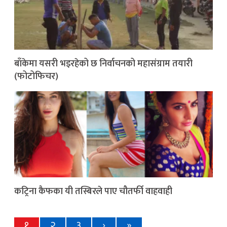
बाँकेमा यसरी भइरहेको छ निर्वाचनको महासंग्राम तयारी
(फोटोफिचर)
कट्रिना कैफका यी तस्बिरले पाए चौतर्फी वाहवाही
१
२
३
›
»