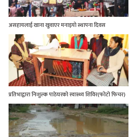
असहायलाई खाना खुवाएर मनाइयो स्थापना दिवस
प्रतिभाद्वारा निःशुल्क पाठेघरको स्वास्थ्य शिविर(फोटो फिचर)