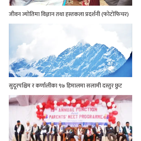
जीवन ज्योतिमा विज्ञान तथा हस्तकला प्रदर्शनी (फोटोफिचर)
सुदूरपश्चिम र कर्णालीका ९७ हिमालमा सलामी दस्तुर छुट