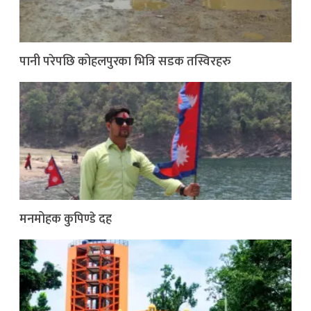
पानी परेपछि कोहलपुरका भित्रि सडक तस्विरहरु
मनमोहक कुपिण्डे दह