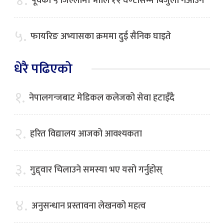
४.
पूर्वका ५ जिल्लामा भाेलि १२ घण्टासम्म बिजुली नआउने
५.
फायरिङ अभ्यासका क्रममा दुई सैनिक घाइते
धेरै पढिएको
१.
नेपालगन्जबाट मेडिकल कलेजको सेवा हटाइँदै
२.
हरित विद्यालय आजको आवश्यकता
३.
गुद्द्वार चिलाउने समस्या भए यसो गर्नुहोस्
४.
अनुसन्धान प्रस्तावना लेखनको महत्व