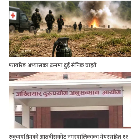
फायरिङ अभ्यासका क्रममा दुई सैनिक घाइते
रुकुमपश्चिमको आठबीसकोट नगरपालिकाका मेयरसहित ११